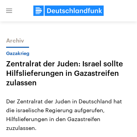
Close
menu
Archiv
Themen
Gazakrieg
Zentralrat der Juden: Israel sollte
Hilfslieferungen in Gazastreifen
zulassen
Der Zentralrat der Juden in Deutschland hat
Landtagswahl Sachsen-Anhalt
USA
die israelische Regierung aufgerufen,
2026
Aktuelle Beiträge, Analys
Alle Informationen
Hintergründe
Hilfslieferungen in den Gazastreifen
Sachsen-Anhalt wählt am 6.
Wirtschaftlich und militäri
September 2026 einen neuen
gehören die Vereinigten S
zuzulassen.
Landtag. Seit 2021 wird das
den mächtigsten Ländern 
Bundesland von einer Koalition aus
mit großem Einfluss auf d