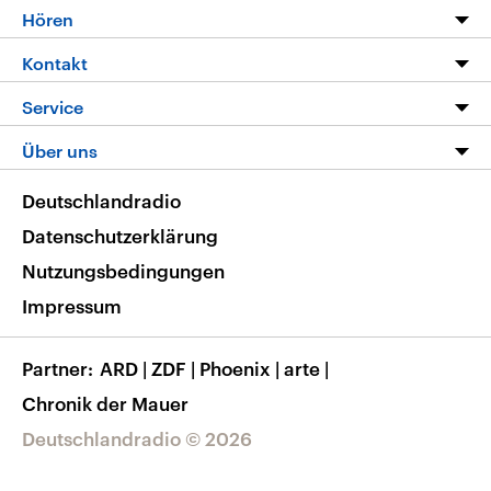
Programm
Hören
Alle Sendungen
Livestream
Kontakt
Die Nachrichten
Audios
Hörerservice
Service
Nachrichtenleicht
Podcasts
Social Media
FAQ
Über uns
Neue Beiträge auf dlf.de
Deutschlandfunk App
Newsletter
Deutschlandradio
Themen-Schwerpunkte
Nachrichten App
Deutschlandradio
Veranstaltungen
Presse
Frequenzen
Datenschutzerklärung
Musikliste
Ausbildung und Karriere
Nutzungsbedingungen
RSS
Transparenz
Impressum
Korrekturen
Barrierefreiheit
Partner
ARD
|
ZDF
|
Phoenix
|
arte
|
Chronik der Mauer
Deutschlandradio © 2026