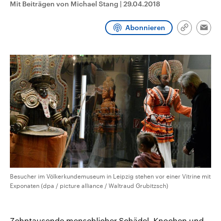
Mit Beiträgen von Michael Stang
|
29.04.2018
CDU, SPD und FDP regiert.-
aktuelle Weltgeschehen.
Umfragen, Prognosen,
Wahlprogramme, aktuelle Berichte
Abonnieren
Sendungen
Programm
Podcasts
und Hintergründe zu den Parteien
Link
Emai
und Kandidaten der anstehenden
kopieren/te
Wahl.
Audio-Archiv
Besucher im Völkerkundemuseum in Leipzig stehen vor einer Vitrine mit
Exponaten (dpa / picture alliance / Waltraud Grubitzsch)
Zehntausende menschlicher Schädel, Knochen und