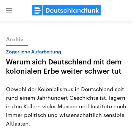
Close
menu
Archiv
Themen
Zögerliche Aufarbeitung
Warum sich Deutschland mit dem
kolonialen Erbe weiter schwer tut
Obwohl der Kolonialismus in Deutschland seit
rund einem Jahrhundert Geschichte ist, lagern
Landtagswahl Sachsen-Anhalt
USA
in den Kellern vieler Museen und Institute noch
2026
Aktuelle Beiträge, Analys
Alle Informationen
Hintergründe
immer politisch und wissenschaftlich sensible
Sachsen-Anhalt wählt am 6.
Wirtschaftlich und militäri
September 2026 einen neuen
gehören die Vereinigten S
Altlasten.
Landtag. Seit 2021 wird das
den mächtigsten Ländern 
Bundesland von einer Koalition aus
mit großem Einfluss auf d