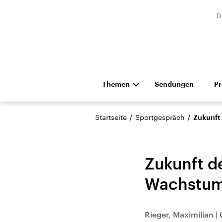
D
Themen
Sendungen
P
Die Nachrichten
Politik
/
/
Startseite
Sportgespräch
Zukunft
Hörspiel und Feature
Musik
Zukunft d
Wachstum 
USA
Nahos
Rieger, Maximilian
|
Aktuelle Beiträge,
Aktue