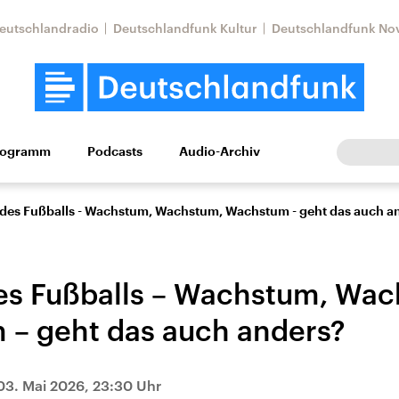
eutschlandradio
Deutschlandfunk Kultur
Deutschlandfunk No
rogramm
Podcasts
Audio-Archiv
Wirtschaft
Wissen
Kultur
Europa
Gesellschaf
 des Fußballs - Wachstum, Wachstum, Wachstum - geht das auch a
es Fußballs – Wachstum, Wa
– geht das auch anders?
tkonflikt
Iran
Faktenchecks
03. Mai 2026, 23:30 Uhr
In unseren Faktenc
lle Lage und
Aktuelle Lage und