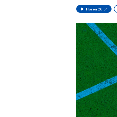
Analysen und
Hinte
Der Üb
Hintergründe
Hören
26:54
Wirtschaftlich und
paläs
militärisch gehören die
Terror
Vereinigten Staaten zu
Hamas
den mächtigsten
auf Is
Ländern der Erde, mit
Regio
großem Einfluss auf das
Gewalt
aktuelle Weltgeschehen.
möcht
zerstö
die Hi
vom Ir