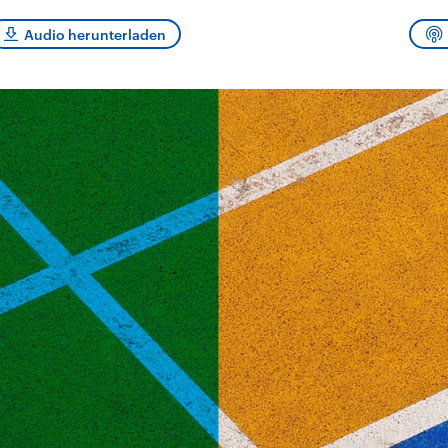
und im TikTok-Kana
rgründe
Hintergründe
erfall der
Der Iran – seit der
„Moment mal“
Audio herunterladen
tinensischen
Islamischen Revolution
überprüfen wir viral
organisation
1979 auch Islamische
Behauptungen auf i
 im Oktober 2023
Republik Iran – ist ein
Wahrheitsgehalt. W
rael hat in der
von einem
kommt eine Aussag
n wieder die
Religionsführer autoritär
Was ist falsch, was
 entfacht. Israel
regierter Staat im Nahen
stimmt? Was kann b
e die Hamas
Osten. Eine Feindschaft
werden – und was is
ren. Diese wird wie
zu Israel und zu den USA
eine Lüge? Kurz.
sbollah im Libanon
ist fest in der
Einordnend.
an unterstützt.
Staatsideologie
Transparent.
verankert.