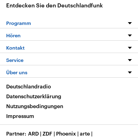
Entdecken Sie den Deutschlandfunk
Programm
Programm
Hören
Alle Sendungen
Livestream
Kontakt
Die Nachrichten
Audios
Hörerservice
Service
Nachrichtenleicht
Podcasts
Social Media
FAQ
Über uns
Neue Beiträge auf dlf.de
Deutschlandfunk App
Newsletter
Deutschlandradio
Themen-Schwerpunkte
Nachrichten App
Deutschlandradio
Veranstaltungen
Presse
Frequenzen
Datenschutzerklärung
Musikliste
Ausbildung und Karriere
Nutzungsbedingungen
RSS
Transparenz
Impressum
Korrekturen
Barrierefreiheit
Partner
ARD
|
ZDF
|
Phoenix
|
arte
|