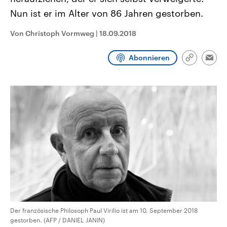
CDU, SPD und FDP regiert.-
aktuelle Weltgeschehen.
Nun ist er im Alter von 86 Jahren gestorben.
Umfragen, Prognosen,
Wahlprogramme, aktuelle Berichte
Sendungen
Programm
Podcasts
und Hintergründe zu den Parteien
Von Christoph Vormweg
|
18.09.2018
und Kandidaten der anstehenden
Wahl.
Audio-Archiv
Abonnieren
Link
Emai
kopieren/te
Der französische Philosoph Paul Virilio ist am 10. September 2018
gestorben. (AFP / DANIEL JANIN)