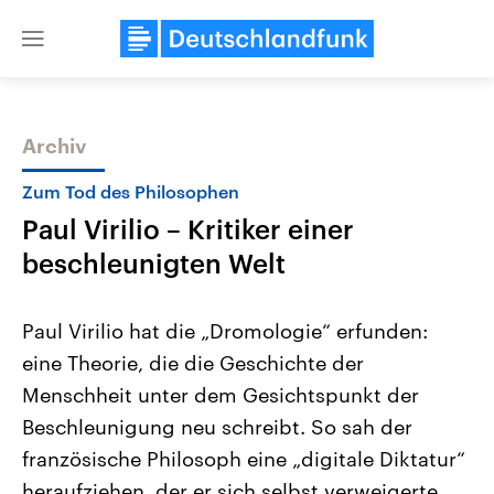
Close
menu
Archiv
Themen
Zum Tod des Philosophen
Paul Virilio – Kritiker einer
beschleunigten Welt
Paul Virilio hat die „Dromologie“ erfunden:
eine Theorie, die die Geschichte der
Landtagswahl Sachsen-Anhalt
USA
Menschheit unter dem Gesichtspunkt der
2026
Aktuelle Beiträge, Analys
Alle Informationen
Hintergründe
Beschleunigung neu schreibt. So sah der
Sachsen-Anhalt wählt am 6.
Wirtschaftlich und militäri
September 2026 einen neuen
gehören die Vereinigten S
französische Philosoph eine „digitale Diktatur“
Landtag. Seit 2021 wird das
den mächtigsten Ländern 
heraufziehen, der er sich selbst verweigerte.
Bundesland von einer Koalition aus
mit großem Einfluss auf d