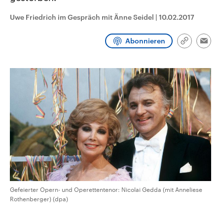
CDU, SPD und FDP regiert.-
aktuelle Weltgeschehen.
Umfragen, Prognosen,
Uwe Friedrich im Gespräch mit Änne Seidel
|
10.02.2017
Wahlprogramme, aktuelle Berichte
Sendungen
Programm
Podcasts
und Hintergründe zu den Parteien
und Kandidaten der anstehenden
Abonnieren
Link
Wahl.
Emai
kopieren/te
Audio-Archiv
Gefeierter Opern- und Operettentenor: Nicolai Gedda (mit Anneliese
Rothenberger) (dpa)