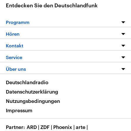
Entdecken Sie den Deutschlandfunk
Programm
Programm
Hören
Alle Sendungen
Livestream
Kontakt
Die Nachrichten
Audios
Hörerservice
Service
Nachrichtenleicht
Podcasts
Social Media
FAQ
Über uns
Neue Beiträge auf dlf.de
Deutschlandfunk App
Newsletter
Deutschlandradio
Themen-Schwerpunkte
Nachrichten App
Deutschlandradio
Veranstaltungen
Presse
Frequenzen
Datenschutzerklärung
Musikliste
Ausbildung und Karriere
Nutzungsbedingungen
RSS
Transparenz
Impressum
Korrekturen
Barrierefreiheit
Partner
ARD
|
ZDF
|
Phoenix
|
arte
|