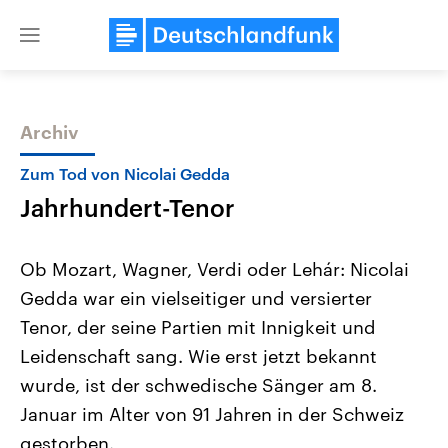
Close
menu
Archiv
Themen
Zum Tod von Nicolai Gedda
Jahrhundert-Tenor
Ob Mozart, Wagner, Verdi oder Lehár: Nicolai
Gedda war ein vielseitiger und versierter
Tenor, der seine Partien mit Innigkeit und
Landtagswahl Sachsen-Anhalt
USA
Leidenschaft sang. Wie erst jetzt bekannt
2026
Aktuelle Beiträge, Analys
Alle Informationen
wurde, ist der schwedische Sänger am 8.
Hintergründe
Sachsen-Anhalt wählt am 6.
Wirtschaftlich und militäri
Januar im Alter von 91 Jahren in der Schweiz
September 2026 einen neuen
gehören die Vereinigten S
Landtag. Seit 2021 wird das
den mächtigsten Ländern 
gestorben.
Bundesland von einer Koalition aus
mit großem Einfluss auf d