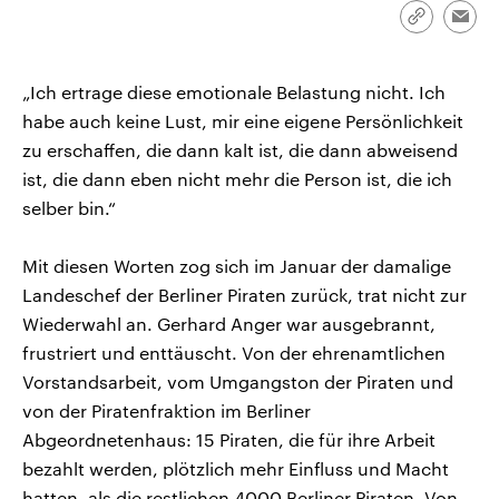
CDU, SPD und FDP regiert.-
aktuelle Weltgeschehen.
Link
Emai
Umfragen, Prognosen,
kopieren/te
Wahlprogramme, aktuelle Berichte
Sendungen
Programm
Podcasts
und Hintergründe zu den Parteien
und Kandidaten der anstehenden
„Ich ertrage diese emotionale Belastung nicht. Ich
Wahl.
habe auch keine Lust, mir eine eigene Persönlichkeit
Audio-Archiv
zu erschaffen, die dann kalt ist, die dann abweisend
ist, die dann eben nicht mehr die Person ist, die ich
selber bin.“
Mit diesen Worten zog sich im Januar der damalige
Landeschef der Berliner Piraten zurück, trat nicht zur
Wiederwahl an. Gerhard Anger war ausgebrannt,
frustriert und enttäuscht. Von der ehrenamtlichen
Vorstandsarbeit, vom Umgangston der Piraten und
von der Piratenfraktion im Berliner
Abgeordnetenhaus: 15 Piraten, die für ihre Arbeit
bezahlt werden, plötzlich mehr Einfluss und Macht
hatten, als die restlichen 4000 Berliner Piraten. Von