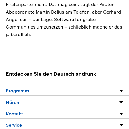
Piratenpartei nicht. Das mag sein, sagt der Piraten-
Abgeordnete Martin Delius am Telefon, aber Gerhard
Anger sei in der Lage, Software für große
Communities umzusetzen – schließlich mache er das
ja beruflich.
Entdecken Sie den Deutschlandfunk
Programm
Programm
Hören
Alle Sendungen
Livestream
Kontakt
Die Nachrichten
Audios
Hörerservice
Service
Nachrichtenleicht