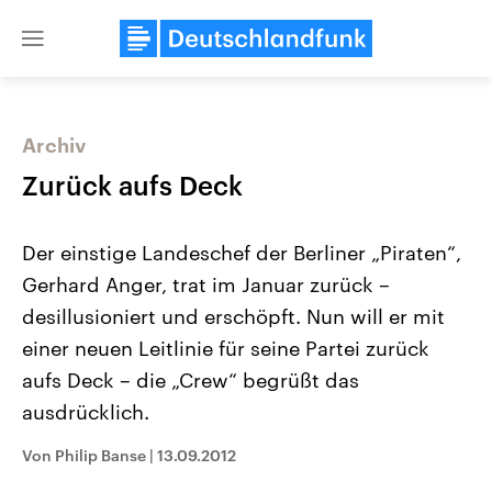
Close
menu
Archiv
Themen
Zurück aufs Deck
Der einstige Landeschef der Berliner „Piraten“,
Gerhard Anger, trat im Januar zurück –
desillusioniert und erschöpft. Nun will er mit
einer neuen Leitlinie für seine Partei zurück
aufs Deck – die „Crew“ begrüßt das
Landtagswahl Sachsen-Anhalt
USA
2026
Aktuelle Beiträge, Analys
ausdrücklich.
Alle Informationen
Hintergründe
Sachsen-Anhalt wählt am 6.
Wirtschaftlich und militäri
September 2026 einen neuen
gehören die Vereinigten S
Von Philip Banse
|
13.09.2012
Landtag. Seit 2021 wird das
den mächtigsten Ländern 
Bundesland von einer Koalition aus
mit großem Einfluss auf d