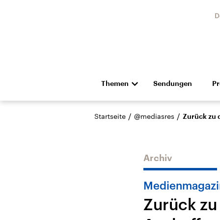
D
Themen
Sendungen
P
Die Nachrichten
Politik
/
/
Startseite
@mediasres
Zurück zu 
Hörspiel und Feature
Musik
Archiv
Medienmagazi
Zurück zu
Landtagswahl Sachsen-
USA
Anhalt 2026
Aktuel