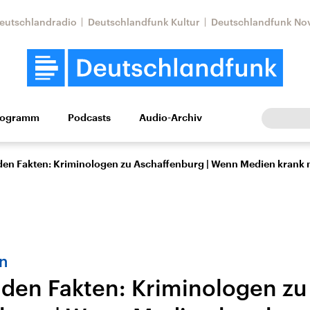
eutschlandradio
Deutschlandfunk Kultur
Deutschlandfunk No
rogramm
Podcasts
Audio-Archiv
Wirtschaft
Wissen
Kultur
Europa
Gesellschaf
den Fakten: Kriminologen zu Aschaffenburg | Wenn Medien krank
n
 den Fakten: Kriminologen zu
Nahostkonflikt
Iran
le Beiträge,
Aktuelle Lage und
Aktuelle Lage und