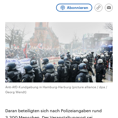
CDU, SPD und FDP regiert.-
aktuelle Weltgeschehen.
Umfragen, Prognosen,
Abonnieren
Link
Emai
Wahlprogramme, aktuelle Berichte
kopieren/te
Sendungen
Programm
Podcasts
und Hintergründe zu den Parteien
und Kandidaten der anstehenden
Wahl.
Audio-Archiv
Anti-AfD-Kundgebung in Hamburg-Harburg (picture alliance / dpa /
Georg Wendt)
Daran beteiligten sich nach Polizeiangaben rund
3.300 Menschen. Der Veranstaltungsort sei