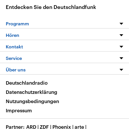
Entdecken Sie den Deutschlandfunk
Programm
Programm
Hören
Alle Sendungen
Livestream
Kontakt
Die Nachrichten
Audios
Hörerservice
Service
Nachrichtenleicht
Podcasts
Social Media
FAQ
Über uns
Neue Beiträge auf dlf.de
Deutschlandfunk App
Newsletter
Deutschlandradio
Themen-Schwerpunkte
Nachrichten App
Deutschlandradio
Veranstaltungen
Presse
Frequenzen
Datenschutzerklärung
Musikliste
Ausbildung und Karriere
Nutzungsbedingungen
RSS
Transparenz
Impressum
Korrekturen
Barrierefreiheit
Partner
ARD
|
ZDF
|
Phoenix
|
arte
|