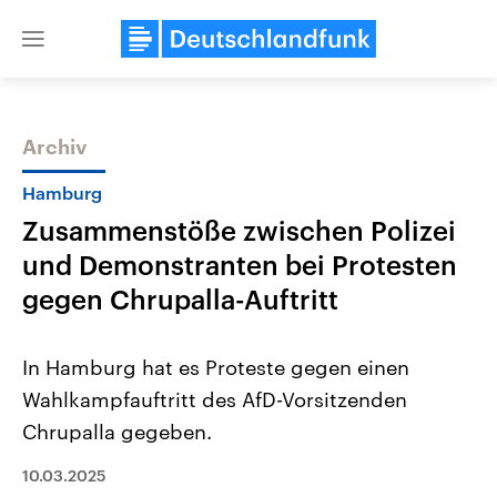
Close
menu
Archiv
Themen
Hamburg
Zusammenstöße zwischen Polizei
und Demonstranten bei Protesten
gegen Chrupalla-Auftritt
In Hamburg hat es Proteste gegen einen
Landtagswahl Sachsen-Anhalt
USA
Wahlkampfauftritt des AfD-Vorsitzenden
2026
Aktuelle Beiträge, Analys
Alle Informationen
Hintergründe
Chrupalla gegeben.
Sachsen-Anhalt wählt am 6.
Wirtschaftlich und militäri
September 2026 einen neuen
gehören die Vereinigten S
Landtag. Seit 2021 wird das
10.03.2025
den mächtigsten Ländern 
Bundesland von einer Koalition aus
mit großem Einfluss auf d