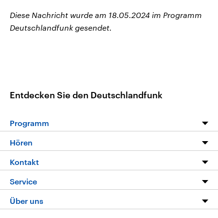
Diese Nachricht wurde am 18.05.2024 im Programm
Deutschlandfunk gesendet.
Entdecken Sie den Deutschlandfunk
Programm
Programm
Hören
Alle Sendungen
Livestream
Kontakt
Die Nachrichten
Audios
Hörerservice
Service
Nachrichtenleicht
Podcasts
Social Media
FAQ
Über uns
Neue Beiträge auf dlf.de
Deutschlandfunk App
Newsletter
Deutschlandradio
Themen-Schwerpunkte