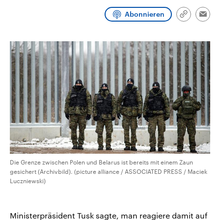
CDU, SPD und FDP regiert.-
aktuelle Weltgeschehen.
Umfragen, Prognosen,
Abonnieren
Link
Emai
Wahlprogramme, aktuelle Berichte
kopieren/te
Sendungen
Programm
Podcasts
und Hintergründe zu den Parteien
und Kandidaten der anstehenden
Wahl.
Audio-Archiv
Die Grenze zwischen Polen und Belarus ist bereits mit einem Zaun
gesichert (Archivbild). (picture alliance / ASSOCIATED PRESS / Maciek
Luczniewski)
Ministerpräsident Tusk sagte, man reagiere damit auf