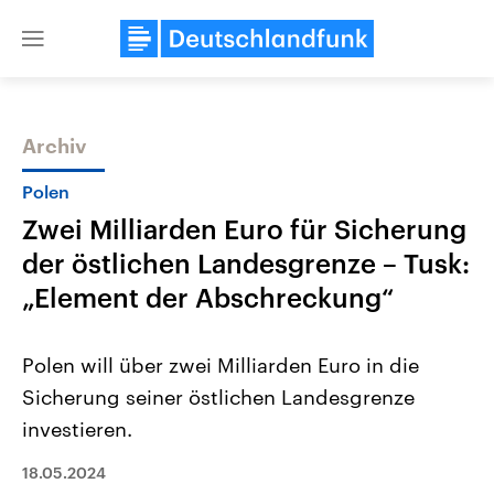
Close
menu
Archiv
Themen
Polen
Zwei Milliarden Euro für Sicherung
der östlichen Landesgrenze – Tusk:
„Element der Abschreckung“
Polen will über zwei Milliarden Euro in die
Landtagswahl Sachsen-Anhalt
USA
Sicherung seiner östlichen Landesgrenze
2026
Aktuelle Beiträge, Analys
Alle Informationen
Hintergründe
investieren.
Sachsen-Anhalt wählt am 6.
Wirtschaftlich und militäri
September 2026 einen neuen
gehören die Vereinigten S
Landtag. Seit 2021 wird das
18.05.2024
den mächtigsten Ländern 
Bundesland von einer Koalition aus
mit großem Einfluss auf d