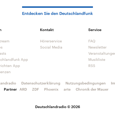
Entdecken Sie den Deutschlandfunk
n
Kontakt
Service
tream
Hörerservice
FAQ
os
Social Media
Newsletter
asts
Veranstaltunge
schlandfunk App
Musikliste
richten App
RSS
uenzen
landradio
Datenschutzerklärung
Nutzungsbedingungen
I
Partner
ARD
ZDF
Phoenix
arte
Chronik der Mauer
Deutschlandradio © 2026