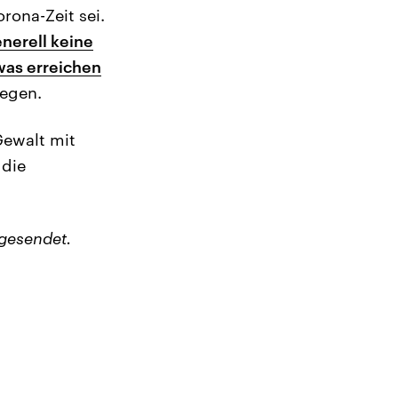
rona-Zeit sei.
nerell keine
was erreichen
legen.
Gewalt mit
 die
gesendet.