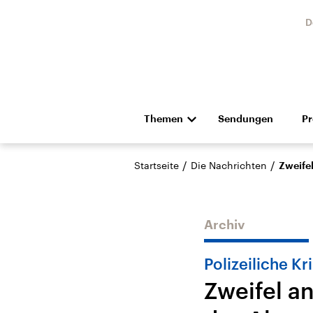
D
Themen
Sendungen
P
Die Nachrichten
Politik
/
/
Startseite
Die Nachrichten
Zweifel
Hörspiel und Feature
Musik
Archiv
Polizeiliche Kr
Zweifel a
USA
Nahos
Aktuelle Beiträge,
Aktue