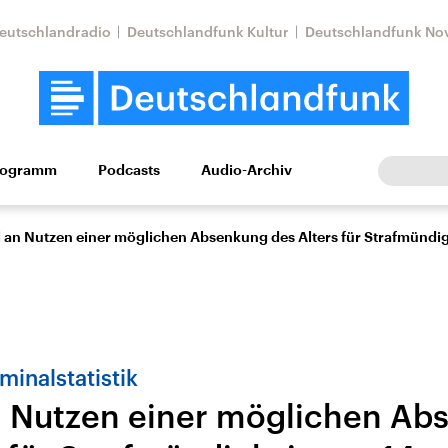
eutschlandradio
Deutschlandfunk Kultur
Deutschlandfunk No
rogramm
Podcasts
Audio-Archiv
Wirtschaft
Wissen
Kultur
Europa
Gesellschaf
 an Nutzen einer möglichen Absenkung des Alters für Strafmündigk
iminalstatistik
n Nutzen einer möglichen Ab
tkonflikt
Iran
Faktenchecks
In unseren Faktenc
lle Lage und
Aktuelle Lage und