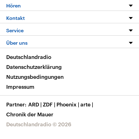
Programm
Hören
Alle Sendungen
Livestream
Kontakt
Die Nachrichten
Audios
Hörerservice
Service
Nachrichtenleicht
Podcasts
Social Media
FAQ
Über uns
Neue Beiträge auf dlf.de
Deutschlandfunk App
Newsletter
Deutschlandradio
Themen-Schwerpunkte
Nachrichten App
Deutschlandradio
Veranstaltungen
Presse
Frequenzen
Datenschutzerklärung
Musikliste
Ausbildung und Karriere
Nutzungsbedingungen
RSS
Transparenz
Impressum
Korrekturen
Barrierefreiheit
Partner
ARD
|
ZDF
|
Phoenix
|
arte
|
Chronik der Mauer
Deutschlandradio © 2026