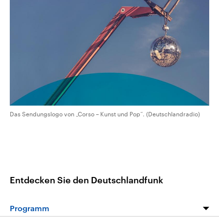
CDU, SPD und FDP regiert.-
aktuelle Weltgeschehen.
Umfragen, Prognosen,
Wahlprogramme, aktuelle Berichte
Sendungen
Programm
Podcasts
und Hintergründe zu den Parteien
und Kandidaten der anstehenden
Wahl.
Audio-Archiv
Das Sendungslogo von „Corso – Kunst und Pop“. (Deutschlandradio)
Entdecken Sie den Deutschlandfunk
Programm