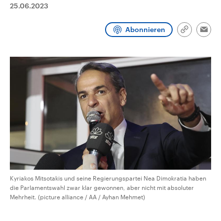
25.06.2023
CDU, SPD und FDP regiert.-
aktuelle Weltgeschehen.
Umfragen, Prognosen,
Wahlprogramme, aktuelle Berichte
Sendungen
Programm
Podcasts
Abonnieren
und Hintergründe zu den Parteien
Link
Emai
und Kandidaten der anstehenden
kopieren/te
Wahl.
Audio-Archiv
Kyriakos Mitsotakis und seine Regierungspartei Nea Dimokratia haben
die Parlamentswahl zwar klar gewonnen, aber nicht mit absoluter
Mehrheit. (picture alliance / AA / Ayhan Mehmet)