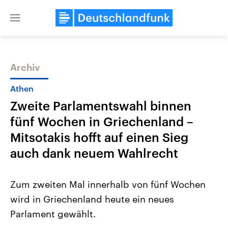
Close
menu
Archiv
Themen
Athen
Zweite Parlamentswahl binnen
fünf Wochen in Griechenland –
Mitsotakis hofft auf einen Sieg
auch dank neuem Wahlrecht
Landtagswahl Sachsen-Anhalt
USA
Zum zweiten Mal innerhalb von fünf Wochen
2026
Aktuelle Beiträge, Analys
Alle Informationen
Hintergründe
wird in Griechenland heute ein neues
Sachsen-Anhalt wählt am 6.
Wirtschaftlich und militäri
September 2026 einen neuen
gehören die Vereinigten S
Parlament gewählt.
Landtag. Seit 2021 wird das
den mächtigsten Ländern 
Bundesland von einer Koalition aus
mit großem Einfluss auf d