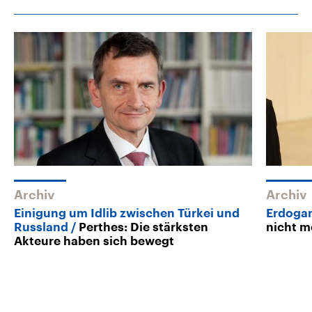
Archiv
Archiv
Einigung um Idlib zwischen Türkei und
Erdoga
Russland
Perthes: Die stärksten
nicht me
Akteure haben sich bewegt