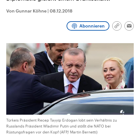
CDU, SPD und FDP regiert.-
aktuelle Weltgeschehen.
Umfragen, Prognosen,
Von Gunnar Köhne
|
08.12.2018
Wahlprogramme, aktuelle Berichte
Sendungen
Programm
Podcasts
und Hintergründe zu den Parteien
und Kandidaten der anstehenden
Abonnieren
Link
Wahl.
Emai
kopieren/te
Audio-Archiv
Türkeis Präsident Recep Tayyip Erdogan lobt sein Verhältnis zu
Russlands Präsident Wladimir Putin und stößt die NATO bei
Rüstungsfragen vor den Kopf (AFP/ Martin Bernetti)