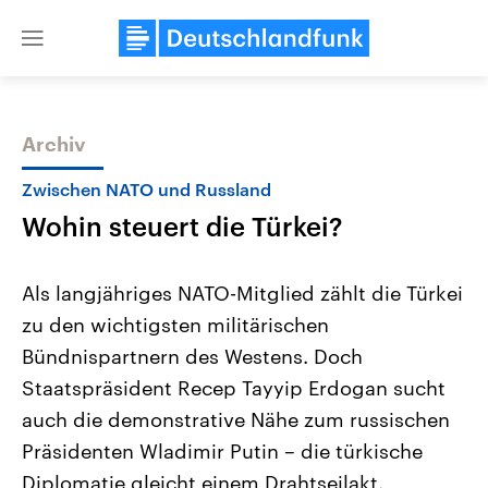
Close
menu
Archiv
Themen
Zwischen NATO und Russland
Wohin steuert die Türkei?
Als langjähriges NATO-Mitglied zählt die Türkei
zu den wichtigsten militärischen
Bündnispartnern des Westens. Doch
Landtagswahl Sachsen-Anhalt
USA
Staatspräsident Recep Tayyip Erdogan sucht
2026
Aktuelle Beiträge, Analys
Alle Informationen
auch die demonstrative Nähe zum russischen
Hintergründe
Sachsen-Anhalt wählt am 6.
Wirtschaftlich und militäri
Präsidenten Wladimir Putin – die türkische
September 2026 einen neuen
gehören die Vereinigten S
Landtag. Seit 2021 wird das
den mächtigsten Ländern 
Diplomatie gleicht einem Drahtseilakt.
Bundesland von einer Koalition aus
mit großem Einfluss auf d