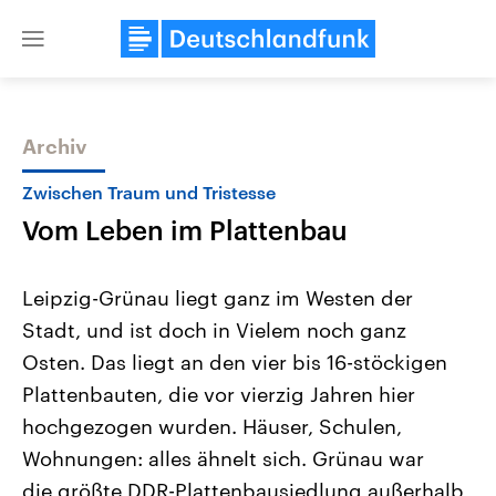
Close
menu
Archiv
Themen
Zwischen Traum und Tristesse
Vom Leben im Plattenbau
Leipzig-Grünau liegt ganz im Westen der
Stadt, und ist doch in Vielem noch ganz
Osten. Das liegt an den vier bis 16-stöckigen
Landtagswahl Sachsen-Anhalt
USA
Plattenbauten, die vor vierzig Jahren hier
2026
Aktuelle Beiträge, Analys
Alle Informationen
hochgezogen wurden. Häuser, Schulen,
Hintergründe
Sachsen-Anhalt wählt am 6.
Wirtschaftlich und militäri
Wohnungen: alles ähnelt sich. Grünau war
September 2026 einen neuen
gehören die Vereinigten S
Landtag. Seit 2021 wird das
den mächtigsten Ländern 
die größte DDR-Plattenbausiedlung außerhalb
Bundesland von einer Koalition aus
mit großem Einfluss auf d