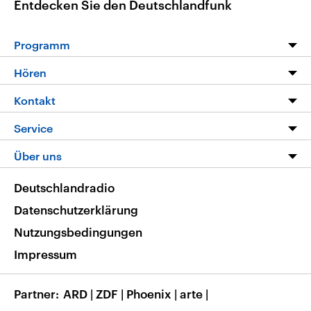
Entdecken Sie den Deutschlandfunk
Programm
Programm
Hören
Alle Sendungen
Livestream
Kontakt
Die Nachrichten
Audios
Hörerservice
Service
Nachrichtenleicht
Podcasts
Social Media
FAQ
Über uns
Neue Beiträge auf dlf.de
Deutschlandfunk App
Newsletter
Deutschlandradio
Themen-Schwerpunkte
Nachrichten App
Deutschlandradio
Veranstaltungen
Presse
Frequenzen
Datenschutzerklärung
Musikliste
Ausbildung und Karriere
Nutzungsbedingungen
RSS
Transparenz
Impressum
Korrekturen
Barrierefreiheit
Partner
ARD
|
ZDF
|
Phoenix
|
arte
|