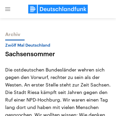
Close
menu
Archiv
Themen
Zwölf Mal Deutschland
Sachsensommer
Die ostdeutschen Bundesländer wehren sich
gegen den Vorwurf, rechter zu sein als der
Westen. An erster Stelle steht zur Zeit Sachsen.
Landtagswahl Sachsen-Anhalt
USA
Die Stadt Riesa kämpft seit Jahren gegen den
2026
Aktuelle Beiträge, Analys
Alle Informationen
Ruf einer NPD-Hochburg. Wir waren einen Tag
Hintergründe
Sachsen-Anhalt wählt am 6.
Wirtschaftlich und militäri
lang dort und haben mit vielen Menschen
September 2026 einen neuen
gehören die Vereinigten S
Landtag. Seit 2021 wird das
den mächtigsten Ländern 
gesprochen. Wir wollten wissen: Wie denken
Bundesland von einer Koalition aus
mit großem Einfluss auf d