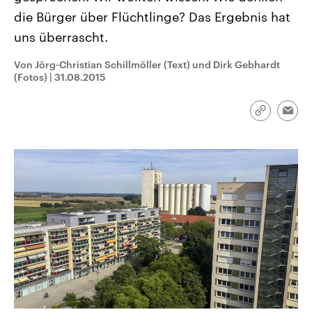
CDU, SPD und FDP regiert.-
aktuelle Weltgeschehen.
die Bürger über Flüchtlinge? Das Ergebnis hat
Umfragen, Prognosen,
Wahlprogramme, aktuelle Berichte
uns überrascht.
Sendungen
Programm
Podcasts
und Hintergründe zu den Parteien
und Kandidaten der anstehenden
Wahl.
Von Jörg-Christian Schillmöller (Text) und Dirk Gebhardt
(Fotos)
Audio-Archiv
|
31.08.2015
Link
Emai
kopieren/te