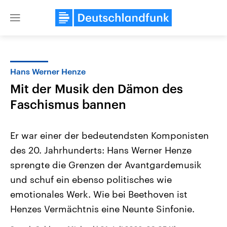
Close
menu
Hans Werner Henze
Themen
Mit der Musik den Dämon des
Faschismus bannen
Er war einer der bedeutendsten Komponisten
des 20. Jahrhunderts: Hans Werner Henze
sprengte die Grenzen der Avantgardemusik
Landtagswahl Sachsen-Anhalt
USA
und schuf ein ebenso politisches wie
2026
Aktuelle Beiträge, Analys
emotionales Werk. Wie bei Beethoven ist
Alle Informationen
Hintergründe
Sachsen-Anhalt wählt am 6.
Wirtschaftlich und militäri
Henzes Vermächtnis eine Neunte Sinfonie.
September 2026 einen neuen
gehören die Vereinigten S
Landtag. Seit 2021 wird das
den mächtigsten Ländern 
Bundesland von einer Koalition aus
mit großem Einfluss auf d