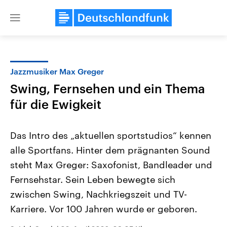
Close
menu
Jazzmusiker Max Greger
Themen
Swing, Fernsehen und ein Thema
für die Ewigkeit
Das Intro des „aktuellen sportstudios“ kennen
alle Sportfans. Hinter dem prägnanten Sound
steht Max Greger: Saxofonist, Bandleader und
Landtagswahl Sachsen-Anhalt
USA
Fernsehstar. Sein Leben bewegte sich
2026
Aktuelle Beiträge, Analys
zwischen Swing, Nachkriegszeit und TV-
Alle Informationen
Hintergründe
Sachsen-Anhalt wählt am 6.
Wirtschaftlich und militäri
Karriere. Vor 100 Jahren wurde er geboren.
September 2026 einen neuen
gehören die Vereinigten S
Landtag. Seit 2021 wird das
den mächtigsten Ländern 
Bundesland von einer Koalition aus
mit großem Einfluss auf d