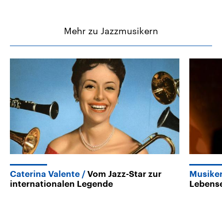
Mehr zu Jazzmusikern
Caterina Valente
Vom Jazz-Star zur
Musiker
internationalen Legende
Lebense