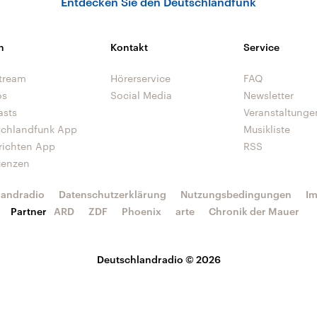
Entdecken Sie den Deutschlandfunk
n
Kontakt
Service
tream
Hörerservice
FAQ
os
Social Media
Newsletter
asts
Veranstaltunge
schlandfunk App
Musikliste
richten App
RSS
uenzen
landradio
Datenschutzerklärung
Nutzungsbedingungen
I
Partner
ARD
ZDF
Phoenix
arte
Chronik der Mauer
Deutschlandradio © 2026