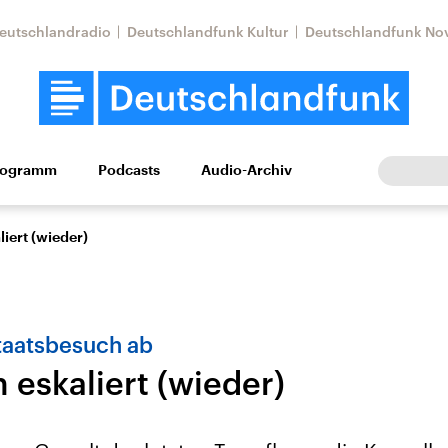
eutschlandradio
Deutschlandfunk Kultur
Deutschlandfunk No
rogramm
Podcasts
Audio-Archiv
Wirtschaft
Wissen
Kultur
Europa
Gesellschaf
liert (wieder)
taatsbesuch ab
 eskaliert (wieder)
Nahostkonflikt
Iran
le Beiträge,
Aktuelle Lage und
Aktuelle Lage und