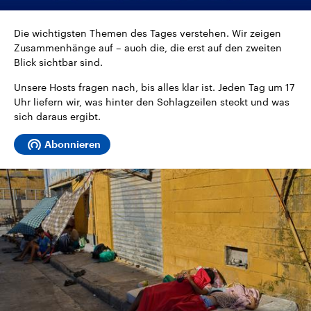
CDU, SPD und FDP regiert.-
aktuelle Weltgeschehen.
Umfragen, Prognosen,
Wahlprogramme, aktuelle Berichte
Die wichtigsten Themen des Tages verstehen. Wir zeigen
Sendungen
Programm
Podcasts
und Hintergründe zu den Parteien
Zusammenhänge auf – auch die, die erst auf den zweiten
und Kandidaten der anstehenden
Blick sichtbar sind.
Wahl.
Audio-Archiv
Unsere Hosts fragen nach, bis alles klar ist. Jeden Tag um 17
Uhr liefern wir, was hinter den Schlagzeilen steckt und was
sich daraus ergibt.
Abonnieren