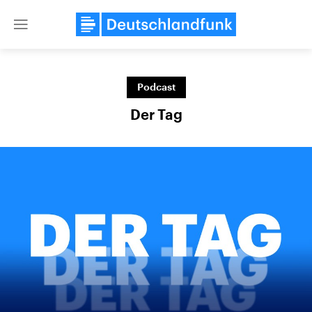
Close
menu
Podcast
Themen
Der Tag
Landtagswahl Sachsen-Anhalt
USA
2026
Aktuelle Beiträge, Analys
Alle Informationen
Hintergründe
Sachsen-Anhalt wählt am 6.
Wirtschaftlich und militäri
September 2026 einen neuen
gehören die Vereinigten S
Landtag. Seit 2021 wird das
den mächtigsten Ländern 
Bundesland von einer Koalition aus
mit großem Einfluss auf d