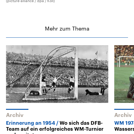
(picture-alliance / dpa / Koll)
Mehr zum Thema
Archiv
Archiv
Erinnerung an 1954
Wo sich das DFB-
WM 197
Team auf ein erfolgreiches WM-Turnier
Wasser