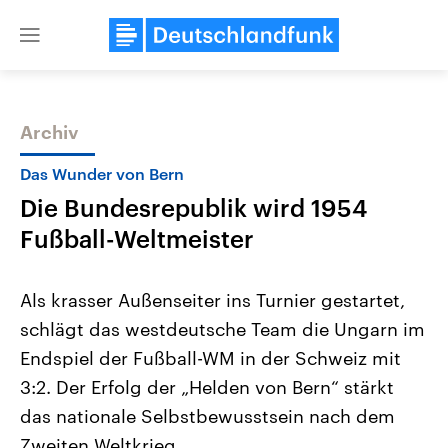
Close
menu
Archiv
Themen
Das Wunder von Bern
Die Bundesrepublik wird 1954
Fußball-Weltmeister
Als krasser Außenseiter ins Turnier gestartet,
schlägt das westdeutsche Team die Ungarn im
Landtagswahl Sachsen-Anhalt
USA
Endspiel der Fußball-WM in der Schweiz mit
2026
Aktuelle Beiträge, Analys
Alle Informationen
Hintergründe
3:2. Der Erfolg der „Helden von Bern“ stärkt
Sachsen-Anhalt wählt am 6.
Wirtschaftlich und militäri
September 2026 einen neuen
gehören die Vereinigten S
das nationale Selbstbewusstsein nach dem
Landtag. Seit 2021 wird das
den mächtigsten Ländern 
Zweiten Weltkrieg.
Bundesland von einer Koalition aus
mit großem Einfluss auf d