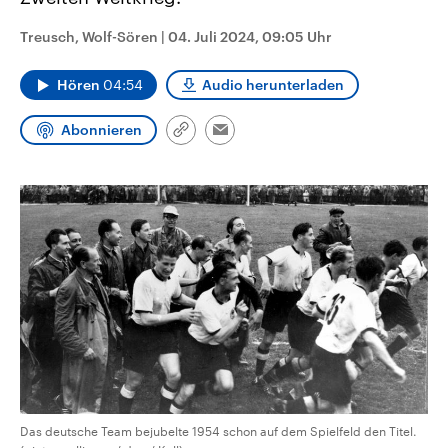
CDU, SPD und FDP regiert.-
aktuelle Weltgeschehen.
Umfragen, Prognosen,
Treusch, Wolf-Sören
|
04. Juli 2024, 09:05 Uhr
Wahlprogramme, aktuelle Berichte
Sendungen
Programm
Podcasts
und Hintergründe zu den Parteien
und Kandidaten der anstehenden
Hören
04:54
Audio herunterladen
Wahl.
Audio-Archiv
Abonnieren
Link
Email
kopieren/teilen
Das deutsche Team bejubelte 1954 schon auf dem Spielfeld den Titel.