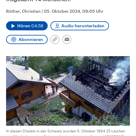
CDU, SPD und FDP regiert.-
aktuelle Weltgeschehen.
Umfragen, Prognosen,
Röther, Christian
|
05. Oktober 2024, 09:05 Uhr
Wahlprogramme, aktuelle Berichte
Sendungen
Programm
Podcasts
und Hintergründe zu den Parteien
und Kandidaten der anstehenden
Hören
04:58
Audio herunterladen
Wahl.
Audio-Archiv
Abonnieren
Link
Email
kopieren/teilen
In diesen Chalets in der Schweiz wurden 5. Oktober 1994 25 Leichen