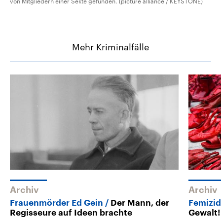
von Mitgliedern einer Sekte gefunden. (picture alliance / KEYSTONE)
Mehr Kriminalfälle
Archiv
Archiv
Frauenmörder Ed Gein
Der Mann, der
Femizide
Regisseure auf Ideen brachte
Gewalt!