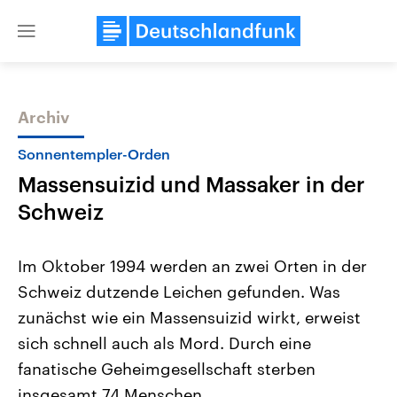
Close
menu
Archiv
Themen
Sonnentempler-Orden
Massensuizid und Massaker in der
Schweiz
Im Oktober 1994 werden an zwei Orten in der
Schweiz dutzende Leichen gefunden. Was
Landtagswahl Sachsen-Anhalt
USA
zunächst wie ein Massensuizid wirkt, erweist
2026
Aktuelle Beiträge, Analys
Alle Informationen
Hintergründe
sich schnell auch als Mord. Durch eine
Sachsen-Anhalt wählt am 6.
Wirtschaftlich und militäri
September 2026 einen neuen
gehören die Vereinigten S
fanatische Geheimgesellschaft sterben
Landtag. Seit 2021 wird das
den mächtigsten Ländern 
insgesamt 74 Menschen.
Bundesland von einer Koalition aus
mit großem Einfluss auf d