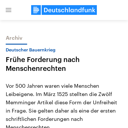
Close
menu
Archiv
Themen
Deutscher Bauernkrieg
Frühe Forderung nach
Menschenrechten
Vor 500 Jahren waren viele Menschen
Leibeigene. Im März 1525 stellten die Zwölf
Landtagswahl Sachsen-Anhalt
USA
Memminger Artikel diese Form der Unfreiheit
2026
Aktuelle Beiträge, Analys
Alle Informationen
Hintergründe
in Frage. Sie gelten daher als eine der ersten
Sachsen-Anhalt wählt am 6.
Wirtschaftlich und militäri
September 2026 einen neuen
gehören die Vereinigten S
schriftlichen Forderungen nach
Landtag. Seit 2021 wird das
den mächtigsten Ländern 
Menschenrechten.
Bundesland von einer Koalition aus
mit großem Einfluss auf d