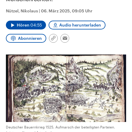
CDU, SPD und FDP regiert.-
aktuelle Weltgeschehen.
Umfragen, Prognosen,
Nützel, Nikolaus
|
06. März 2025, 09:05 Uhr
Wahlprogramme, aktuelle Berichte
Sendungen
Programm
Podcasts
und Hintergründe zu den Parteien
und Kandidaten der anstehenden
Hören
04:55
Audio herunterladen
Wahl.
Audio-Archiv
Abonnieren
Link
Email
kopieren/teilen
Deutscher Bauernkrieg 1525, Aufmarsch der beteiligten Parteien.