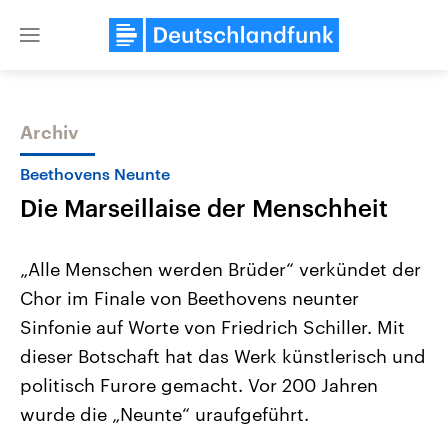
Close
menu
Archiv
Themen
Beethovens Neunte
Die Marseillaise der Menschheit
„Alle Menschen werden Brüder“ verkündet der
Chor im Finale von Beethovens neunter
Sinfonie auf Worte von Friedrich Schiller. Mit
Landtagswahl Sachsen-Anhalt
USA
dieser Botschaft hat das Werk künstlerisch und
2026
Aktuelle Beiträge, Analys
Alle Informationen
politisch Furore gemacht. Vor 200 Jahren
Hintergründe
Sachsen-Anhalt wählt am 6.
Wirtschaftlich und militäri
wurde die „Neunte“ uraufgeführt.
September 2026 einen neuen
gehören die Vereinigten S
Landtag. Seit 2021 wird das
den mächtigsten Ländern 
Bundesland von einer Koalition aus
mit großem Einfluss auf d