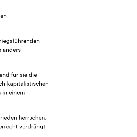
ten
kriegsführenden
e anders
nd für sie die
ch-kapitalistischen
n in einem
Frieden herrschen,
errecht verdrängt