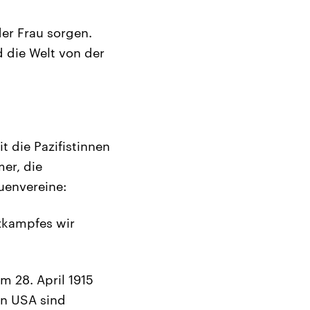
der Frau sorgen.
d die Welt von der
t die Pazifistinnen
er, die
uenvereine:
nzkampfes wir
m 28. April 1915
en USA sind