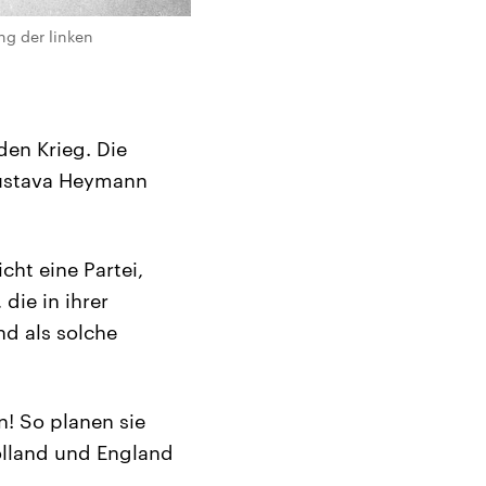
ng der linken
en Krieg. Die
Gustava Heymann
cht eine Partei,
die in ihrer
d als solche
n! So planen sie
olland und England