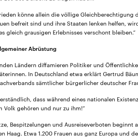
rieden könne allein die völlige Gleichberechtigung 
uen befreit sind und ihre Staaten lenken helfen, wir
s gleich grausigen Erlebnisses verschont bleiben.“
llgemeiner Abrüstung
nden Ländern diffamieren Politiker und Öffentlichkei
räterinnen. In Deutschland etwa erklärt Gertrud Bäum
achverbands sämtlicher bürgerlicher deutscher Fra
tverständlich, dass während eines nationalen Existe
m Volk gehören und nur zu ihm!“
tze, Bespitzelungen und Ausreiseverboten beginnt a
Den Haag. Etwa 1.200 Frauen aus ganz Europa und d