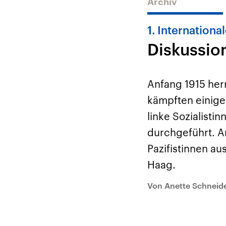
Archiv
1. Internation
Diskussio
Anfang 1915 her
kämpften einige
linke Sozialist
durchgeführt. Am
Pazifistinnen au
Haag.
Von Anette Schneid