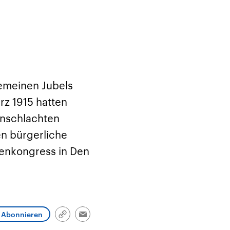
gemeinen Jubels
rz 1915 hatten
enschlachten
en bürgerliche
uenkongress in Den
Abonnieren
Link
Email
kopieren/teilen