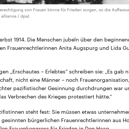
berechtigung von Frauen könne für Frieden sorgen, so die Auffassu
 alliance / dpa)
rbst 1914. Die Menschen jubeln über den beginnend
hen Frauenrechtlerinnen Anita Augspurg und Lida 
gen „Erschautes – Erlebtes“ schreiben sie: „Es gab ni
chaft, nicht eine Männer – noch Frauenorganisation, 
hter pazifistischer Gesinnung durchdrungen war un
as Verbrechen des Krieges protestiert hätte.“
zifistinnen steht fest: Sie müssen etwas unternehme
h gesinnten bürgerlichen Frauenrechtlerinnen aus H
alen Frauenkongress für Frieden in Den Haag.