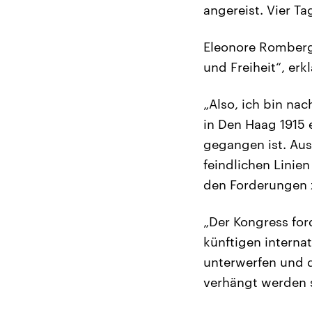
angereist. Vier T
Eleonore Romberg,
und Freiheit“, erk
„Also, ich bin na
in Den Haag 1915 e
gegangen ist. Aus
feindlichen Linien
den Forderungen 
„Der Kongress for
künftigen interna
unterwerfen und d
verhängt werden s