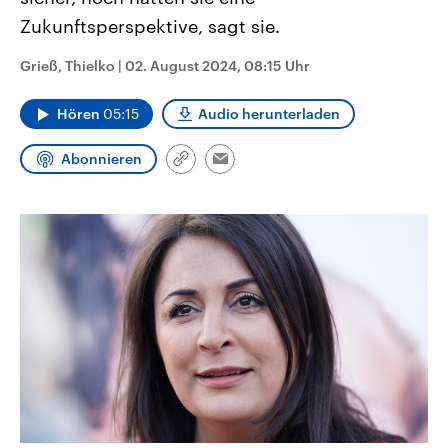
CDU, SPD und FDP regiert.-
aktuelle Weltgeschehen.
Zukunftsperspektive, sagt sie.
Umfragen, Prognosen,
Wahlprogramme, aktuelle Berichte
Sendungen
Programm
Podcasts
und Hintergründe zu den Parteien
Grieß, Thielko
|
02. August 2024, 08:15 Uhr
und Kandidaten der anstehenden
Wahl.
Audio-Archiv
Hören
05:15
Audio herunterladen
Abonnieren
Link
Email
kopieren/teilen