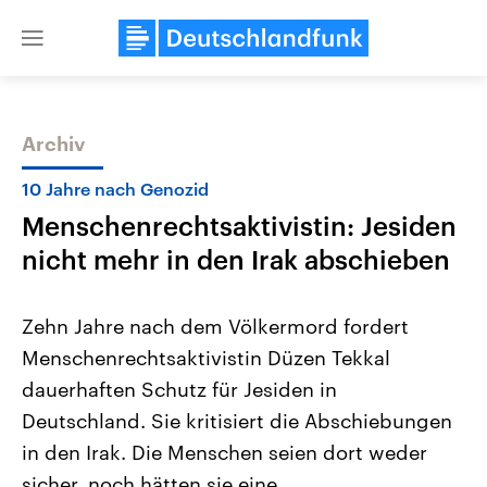
Close
menu
Archiv
Themen
10 Jahre nach Genozid
Menschenrechtsaktivistin: Jesiden
nicht mehr in den Irak abschieben
Zehn Jahre nach dem Völkermord fordert
Menschenrechtsaktivistin Düzen Tekkal
Landtagswahl Sachsen-Anhalt
USA
dauerhaften Schutz für Jesiden in
2026
Aktuelle Beiträge, Analys
Alle Informationen
Hintergründe
Deutschland. Sie kritisiert die Abschiebungen
Sachsen-Anhalt wählt am 6.
Wirtschaftlich und militäri
September 2026 einen neuen
gehören die Vereinigten S
in den Irak. Die Menschen seien dort weder
Landtag. Seit 2021 wird das
den mächtigsten Ländern 
sicher, noch hätten sie eine
Bundesland von einer Koalition aus
mit großem Einfluss auf d