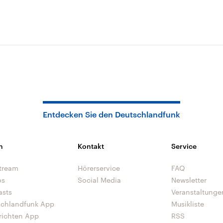
Entdecken Sie den Deutschlandfunk
n
Kontakt
Service
tream
Hörerservice
FAQ
os
Social Media
Newsletter
asts
Veranstaltunge
schlandfunk App
Musikliste
richten App
RSS