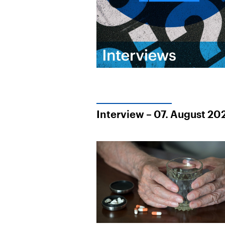
Alle Informationen
Analy
Sachsen-Anhalt wählt
Hinte
am 6. September 2026
Wirtsc
einen neuen Landtag.
militä
Seit 2021 wird das
Verein
Bundesland von einer
den m
Koalition aus CDU, SPD
Länder
und FDP regiert.-
großem
Umfragen, Prognosen,
aktuel
Wahlprogramme,
aktuelle Berichte und
Hintergründe zu den
Parteien und Kandidaten
der anstehenden Wahl.
Interview – 07. August 20