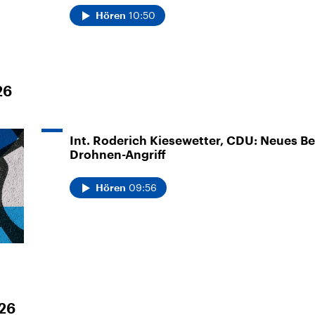
10:50
Hören
26
Int. Roderich Kiesewetter, CDU: Neues 
Drohnen-Angriff
09:56
Hören
026