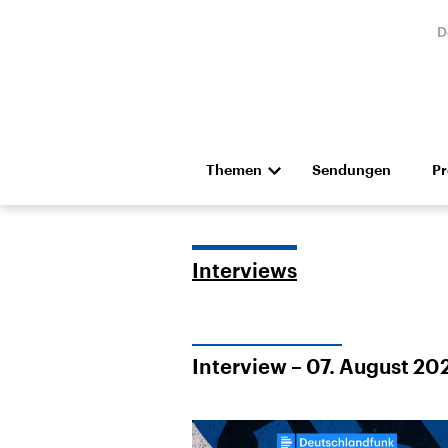
D
Themen
Sendungen
P
Die Nachrichten
Politik
Hörspiel und Feature
Musik
Interviews
Interview – 07. August 20
Landtagswahl Sachsen-
USA
Anhalt 2026
Aktuel