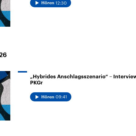
12:30
Hören
026
„Hybrides Anschlagsszenario“ – Intervie
PKGr
09:41
Hören