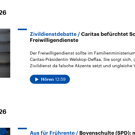
026
Zivildienstdebatte
Caritas befürchtet 
Freiwilligendienste
Der Freiwilligendienst sollte im Familienministeriu
Caritas-Präsidentin Welskop-Deffaa. Sie sorgt sich,
Zivildienst da falsche Akzente setzt und ungleiche V
12:59
Hören
026
Aus für Frührente
Bovenschulte (SPD): 