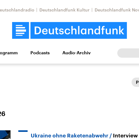
eutschlandradio
Deutschlandfunk Kultur
Deutschlandfunk No
rogramm
Podcasts
Audio-Archiv
Wirtschaft
Wissen
Kultur
Europa
Gesellschaf
P
26
Nahostkonflikt
Iran
le Beiträge,
Aktuelle Lage und
Aktuelle Lage und
Ukraine ohne Raketenabwehr
Interview