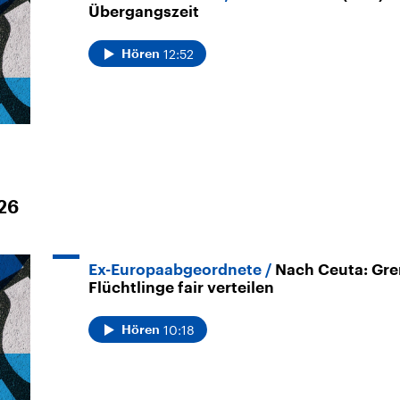
Übergangszeit
12:52
Hören
026
Ex-Europaabgeordnete
Nach Ceuta: Gre
Flüchtlinge fair verteilen
10:18
Hören