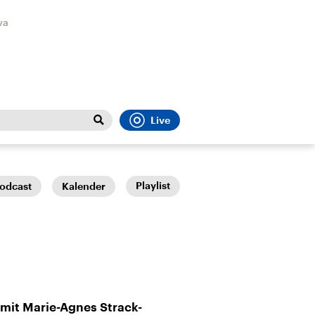
va
Live
Close
t
Sport
Menu
Playlist
odcast
Kalender
Faktenchecks
Bundesregierung
Migrati
In unseren Faktenchecks
Aktuelle Berichte und
Flucht
 mit Marie-Agnes Strack-