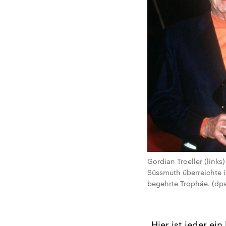
Gordian Troeller (links
Süssmuth überreichte 
begehrte Trophäe. (dp
„Hier ist jeder ei