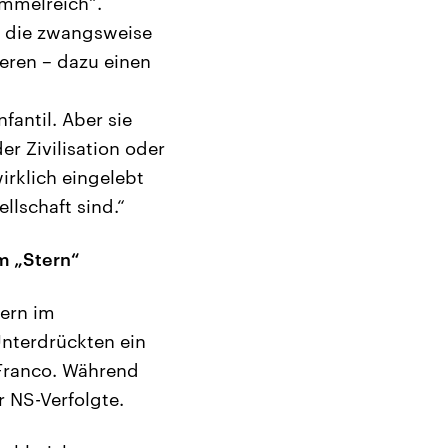
immelreich“.
er die zwangsweise
eren – dazu einen
fantil. Aber sie
er Zivilisation oder
rklich eingelebt
llschaft sind.“
m „Stern“
tern im
 Unterdrückten ein
Franco. Während
r NS-Verfolgte.