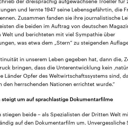
hrieb der dreisprachig aufgewachsene Troeller für 
itungen und lernte 1947 seine Lebensgefährtin, die F
ennen. Zusammen fanden sie ihre journalistische L
isten die beiden im Auftrag von deutschen Magazi
n Welt und berichteten mit viel Sympathie über
ngen, was etwa dem „Stern“ zu steigenden Auflagen
tinuität in unserem Leben gegeben hat, dann die, Z
uck bringen, dass die Unterentwicklung kein ‚natürl
e Länder Opfer des Weltwirtschaftssystems sind, da
 den herrschenden Nationen errichtet wurde.“
 steigt um auf sprachlastige Dokumentarfilme
 stiegen beide – als Spezialisten der Dritten Welt mi
ständig auf den Dokumentarfilm um. Unvergessliche