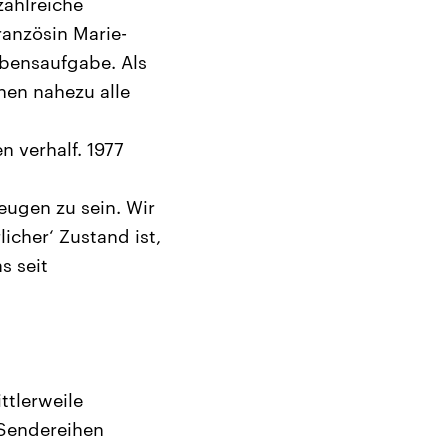
zahlreiche
ranzösin Marie-
ebensaufgabe. Als
nen nahezu alle
 verhalf. 1977
eugen zu sein. Wir
icher‘ Zustand ist,
s seit
ttlerweile
 Sendereihen