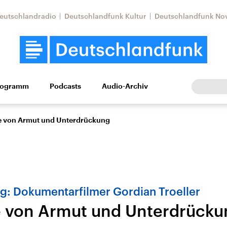
eutschlandradio
Deutschlandfunk Kultur
Deutschlandfunk No
rogramm
Podcasts
Audio-Archiv
Wirtschaft
Wissen
Kultur
Europa
Gesellschaf
e von Armut und Unterdrückung
g: Dokumentarfilmer Gordian Troeller
 von Armut und Unterdrücku
Nahostkonflikt
Iran
le Beiträge,
Aktuelle Lage und
Aktuelle Lage und