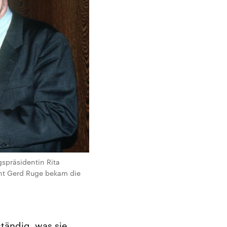
gspräsidentin Rita
nt Gerd Ruge bekam die
ständig, was sie