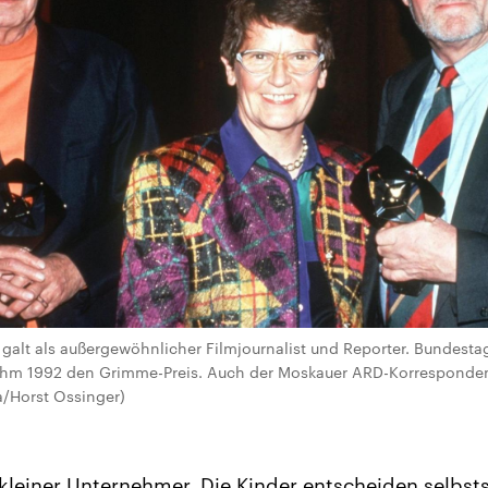
) galt als außergewöhnlicher Filmjournalist und Reporter. Bundesta
ihm 1992 den Grimme-Preis. Auch der Moskauer ARD-Korresponde
a/Horst Ossinger)
n kleiner Unternehmer. Die Kinder entscheiden selbst