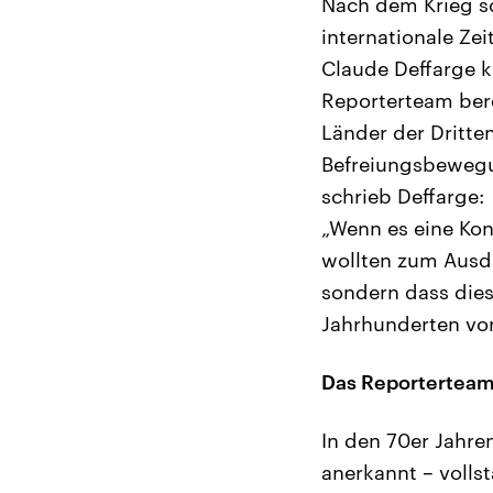
Nach dem Krieg sc
internationale Ze
Claude Deffarge k
Reporterteam bere
Länder der Dritte
Befreiungsbewegu
schrieb Deffarge:
„Wenn es eine Kon
wollten zum Ausdr
sondern dass dies
Jahrhunderten von
Das Reporterteam
In den 70er Jahren
anerkannt – voll