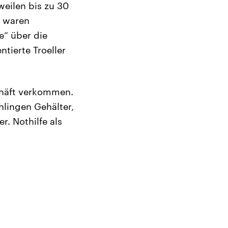
weilen bis zu 30
n waren
e“ über die
tierte Troeller
chäft verkommen.
hlingen Gehälter,
. Nothilfe als