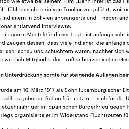
stoß wie etwa bei seinem Film „Denn ihrer ist das H
fe fühlten sich darin von Troeller vorgeführt, weil 
 Indianern in Bolivien anprangerte und – neben and
ionar entlarvend interviewte:
ie ganze Mentalität dieser Leute ist anfangs sehr in
nd Zeugen dessen, dass viele Indianer, die anfangs d
r sehr scheu und schüchtern waren, nachher sich wi
e wirklich Mitglieder der großen bolivianischen Gese
n Unterdrückung sorgte für steigende Auflagen bei
wurde am 16. März 1917 als Sohn luxemburgischer El
revillers geboren. Schon früh setzte er sich für die
Siebzehnjähriger im Spanischen Bürgerkrieg gegen 
riegs organisierte er im Widerstand Fluchtrouten fü