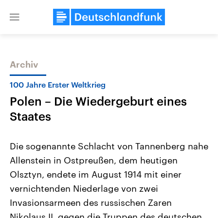
Close
menu
Archiv
Themen
100 Jahre Erster Weltkrieg
Polen – Die Wiedergeburt eines
Staates
Die sogenannte Schlacht von Tannenberg nahe
Allenstein in Ostpreußen, dem heutigen
Landtagswahl Sachsen-Anhalt
USA
Olsztyn, endete im August 1914 mit einer
2026
Aktuelle Beiträge, Analys
Alle Informationen
Hintergründe
vernichtenden Niederlage von zwei
Sachsen-Anhalt wählt am 6.
Wirtschaftlich und militäri
September 2026 einen neuen
gehören die Vereinigten S
Invasionsarmeen des russischen Zaren
Landtag. Seit 2021 wird das
den mächtigsten Ländern 
Nikolaus II. gegen die Truppen des deutschen
Bundesland von einer Koalition aus
mit großem Einfluss auf d