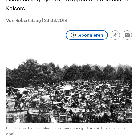
CDU, SPD und FDP regiert.-
aktuelle Weltgeschehen.
Kaisers.
Umfragen, Prognosen,
Wahlprogramme, aktuelle Berichte
Sendungen
Programm
Podcasts
und Hintergründe zu den Parteien
Von Robert Baag
|
23.08.2014
und Kandidaten der anstehenden
Wahl.
Audio-Archiv
Abonnieren
Link
Emai
kopieren/te
Ein Blick nach der Schlacht von Tannenberg 1914. (picture-alliance /
dpa)