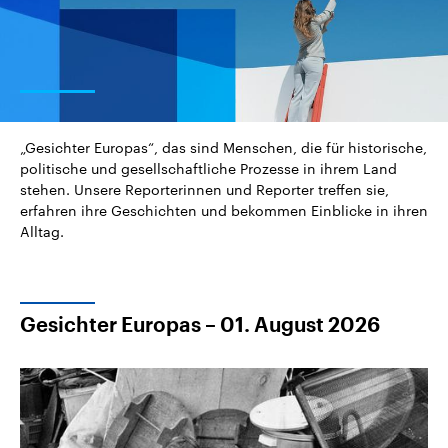
2026
Aktuelle Beiträge, Analys
Alle Informationen
Hintergründe
Sachsen-Anhalt wählt am 6.
Wirtschaftlich und militäri
September 2026 einen neuen
gehören die Vereinigten S
Landtag. Seit 2021 wird das
den mächtigsten Ländern 
Bundesland von einer Koalition aus
mit großem Einfluss auf d
CDU, SPD und FDP regiert.-
aktuelle Weltgeschehen.
Umfragen, Prognosen,
Wahlprogramme, aktuelle Berichte
Sendungen
Programm
Podcasts
und Hintergründe zu den Parteien
„Gesichter Europas“, das sind Menschen, die für historische,
und Kandidaten der anstehenden
politische und gesellschaftliche Prozesse in ihrem Land
Wahl.
stehen. Unsere Reporterinnen und Reporter treffen sie,
Audio-Archiv
erfahren ihre Geschichten und bekommen Einblicke in ihren
Alltag.
Gesichter Europas – 01. August 2026