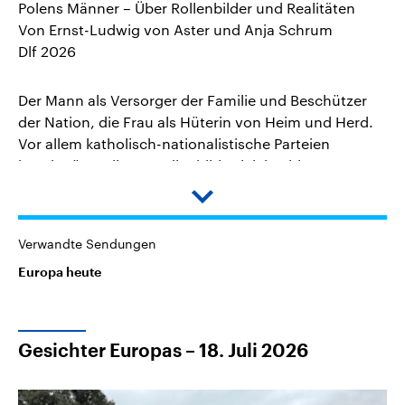
Polens Männer – Über Rollenbilder und Realitäten
Von Ernst-Ludwig von Aster und Anja Schrum
Dlf 2026
Der Mann als Versorger der Familie und Beschützer
der Nation, die Frau als Hüterin von Heim und Herd.
Vor allem katholisch-nationalistische Parteien
beschwören dieses Rollenbild. Gleichzeitig
konfrontiert der Alltag die Männer mit den neuen
Down
Realitäten: Frauen fordern lautstark ihr Rechte ein.
arrow
Von Abtreibung bis Arbeitsteilung. Auch eine
Verwandte Sendungen
wachsende LGBTQ-Bewegung rüttelt am
traditionellen Familienbild. Die Verunsicherung ist
Europa heute
groß und führt dazu, dass immer mehr Männer in
Gesprächskreisen Rat suchen. Andere, vor allem
Jüngere, entscheiden sich bei Wahlen für national-
Gesichter Europas – 18. Juli 2026
konservative bis rechtsextreme Parteien.