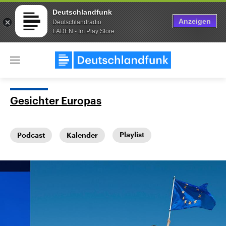
Deutschlandfunk
Anzeigen
Deutschlandradio
LADEN - Im Play Store
Close
menu
Gesichter Europas
Themen
Playlist
Podcast
Kalender
Landtagswahl Sachsen-Anhalt
USA