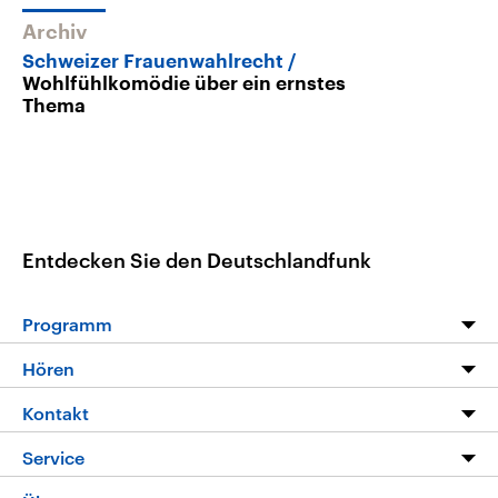
Archiv
Schweizer Frauenwahlrecht
Wohlfühlkomödie über ein ernstes
Thema
Entdecken Sie den Deutschlandfunk
Programm
Programm
Hören
Alle Sendungen
Livestream
Kontakt
Die Nachrichten
Audios
Hörerservice
Service
Nachrichtenleicht
Podcasts
Social Media
FAQ