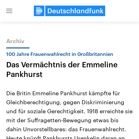
Close
menu
Archiv
Themen
100 Jahre Frauenwahlrecht in Großbritannien
Das Vermächtnis der Emmeline
Pankhurst
Die Britin Emmeline Pankhurst kämpfte für
Gleichberechtigung, gegen Diskriminierung
Landtagswahl Sachsen-Anhalt
USA
und für soziale Gerechtigkeit. 1918 erreichte sie
2026
Aktuelle Beiträge, Analys
Alle Informationen
Hintergründe
mit der Suffragetten-Bewegung etwas bis
Sachsen-Anhalt wählt am 6.
Wirtschaftlich und militäri
September 2026 einen neuen
gehören die Vereinigten S
dahin Unvorstellbares: das Frauenwahlrecht.
Landtag. Seit 2021 wird das
den mächtigsten Ländern 
Heute knüpft Pankhursts Urenkelin daran an.
Bundesland von einer Koalition aus
mit großem Einfluss auf d