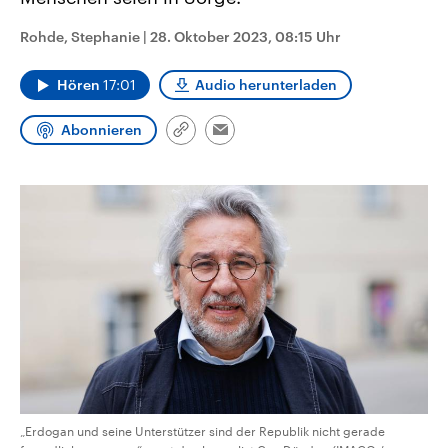
CDU, SPD und FDP regiert.-
aktuelle Weltgeschehen.
Umfragen, Prognosen,
Rohde, Stephanie
|
28. Oktober 2023, 08:15 Uhr
Wahlprogramme, aktuelle Berichte
Sendungen
Programm
Podcasts
und Hintergründe zu den Parteien
und Kandidaten der anstehenden
Hören
17:01
Audio herunterladen
Wahl.
Audio-Archiv
Abonnieren
Link
Email
kopieren/teilen
„Erdogan und seine Unterstützer sind der Republik nicht gerade