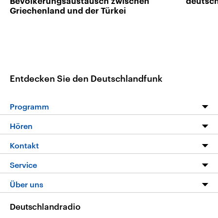
Bevölkerungsaustausch zwischen
deutsc
Griechenland und der Türkei
Entdecken Sie den Deutschlandfunk
Programm
Programm
Hören
Alle Sendungen
Livestream
Kontakt
Die Nachrichten
Audios
Hörerservice
Service
Nachrichtenleicht
Podcasts
Social Media
FAQ
Über uns
Neue Beiträge auf dlf.de
Deutschlandfunk App
Newsletter
Deutschlandradio
Themen-Schwerpunkte
Nachrichten App
Deutschlandradio
Veranstaltungen
Presse