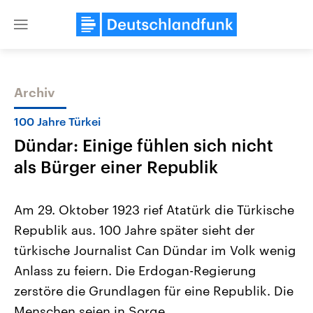
Close
menu
Archiv
Themen
100 Jahre Türkei
Dündar: Einige fühlen sich nicht
als Bürger einer Republik
Am 29. Oktober 1923 rief Atatürk die Türkische
Republik aus. 100 Jahre später sieht der
Landtagswahl Sachsen-Anhalt
USA
türkische Journalist Can Dündar im Volk wenig
2026
Aktuelle Beiträge, Analys
Alle Informationen
Hintergründe
Anlass zu feiern. Die Erdogan-Regierung
Sachsen-Anhalt wählt am 6.
Wirtschaftlich und militäri
September 2026 einen neuen
gehören die Vereinigten S
zerstöre die Grundlagen für eine Republik. Die
Landtag. Seit 2021 wird das
den mächtigsten Ländern 
Menschen seien in Sorge.
Bundesland von einer Koalition aus
mit großem Einfluss auf d