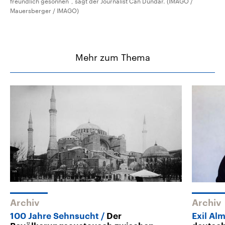
freundlich gesonnen“, sagt der Journalist Can Dündar. (IMAGO /
Mauersberger / IMAGO)
Mehr zum Thema
Archiv
Archiv
100 Jahre Sehnsucht
Der
Exil Al