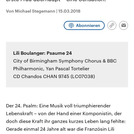
aktuelle Weltgeschehen.
Diese wird wie die Hisboll
Libanon vom Iran unterstüt
Von Michael Stegemann
|
15.03.2018
Sendungen
Programm
Podcasts
Abonnieren
Link
Emai
kopieren/te
Audio-Archiv
Lili Boulanger: Psaume 24
City of Birmingham Symphony Chorus & BBC
Philharmonic, Yan Pascal Tortelier
CD Chandos CHAN 9745 (LC07038)
Der 24. Psalm: Eine Musik voll triumphierender
Lebenskraft – von der Hand einer Komponistin, der
doch diese Kraft ihr ganzes kurzes Leben lang fehlte:
Gerade einmal 24 Jahre alt war die Französin Lili