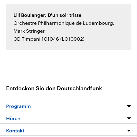
Lili Boulanger: D'un soir triste
Orchestre Philharmonique de Luxembourg,
Mark Stringer
CD Timpani 1C1046 (LC10902)
Entdecken Sie den Deutschlandfunk
Programm
Programm
Hören
Alle Sendungen
Livestream
Kontakt
Die Nachrichten