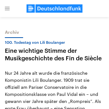
Close
menu
Archiv
Themen
100. Todestag von Lili Boulanger
Eine wichtige Stimme der
Musikgeschichte des Fin de Siècle
Nur 24 Jahre alt wurde die französische
Komponistin Lili Boulanger. 1909 trat sie
USA
Nahostkonflikt
offiziell am Pariser Conservatoire in die
Aktuelle Beiträge, Analysen und
Aktuelle Lage und Hinter
Der Überfall der palästine
Hintergründe
Kompositionsklasse von Paul Vidal ein – und
Wirtschaftlich und militärisch
Terrororganisation Hamas
gehören die Vereinigten Staaten zu
Oktober 2023 auf Israel ha
gewann vier Jahre später den „Rompreis“. Als
den mächtigsten Ländern der Erde,
Region wieder die Gewalt 
erste Frau überhaupt – eine Sensation.
mit großem Einfluss auf das
Israel möchte die Hamas z