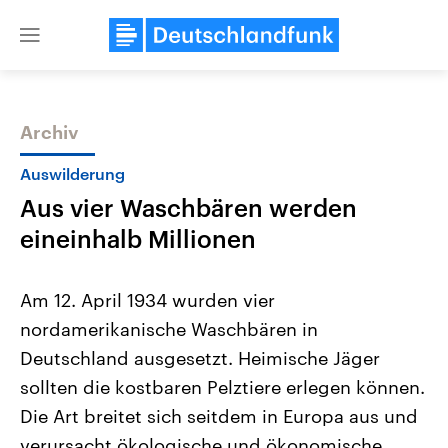
Close
menu
Archiv
Themen
Auswilderung
Aus vier Waschbären werden
eineinhalb Millionen
Am 12. April 1934 wurden vier
nordamerikanische Waschbären in
Landtagswahl Sachsen-Anhalt
USA
Deutschland ausgesetzt. Heimische Jäger
2026
Aktuelle Beiträge, Analys
Alle Informationen
Hintergründe
sollten die kostbaren Pelztiere erlegen können.
Sachsen-Anhalt wählt am 6.
Wirtschaftlich und militäri
September 2026 einen neuen
gehören die Vereinigten S
Die Art breitet sich seitdem in Europa aus und
Landtag. Seit 2021 wird das
den mächtigsten Ländern 
verursacht ökologische und ökonomische
Bundesland von einer Koalition aus
mit großem Einfluss auf d