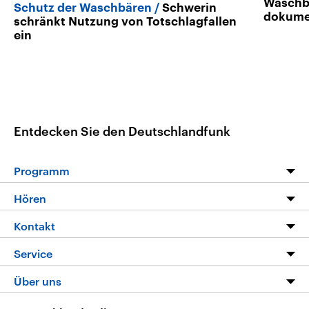
Waschb
Schutz der Waschbären
Schwerin
dokume
schränkt Nutzung von Totschlagfallen
ein
Entdecken Sie den Deutschlandfunk
Programm
Programm
Hören
Alle Sendungen
Livestream
Kontakt
Die Nachrichten
Audios
Hörerservice
Service
Nachrichtenleicht
Podcasts
Social Media
FAQ
Über uns
Neue Beiträge auf dlf.de
Deutschlandfunk App
Newsletter
Deutschlandradio
Themen-Schwerpunkte