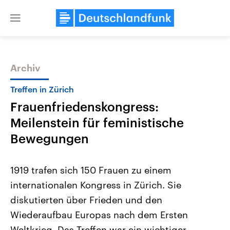
Close
menu
Archiv
Themen
Treffen in Zürich
Frauenfriedenskongress:
Meilenstein für feministische
Bewegungen
1919 trafen sich 150 Frauen zu einem
Landtagswahl Sachsen-Anhalt
USA
internationalen Kongress in Zürich. Sie
2026
Aktuelle Beiträge, Analys
Alle Informationen
Hintergründe
diskutierten über Frieden und den
Sachsen-Anhalt wählt am 6.
Wirtschaftlich und militäri
September 2026 einen neuen
gehören die Vereinigten S
Wiederaufbau Europas nach dem Ersten
Landtag. Seit 2021 wird das
den mächtigsten Ländern 
Bundesland von einer Koalition aus
Weltkrieg. Das Treffen war ein wichtiger
mit großem Einfluss auf d