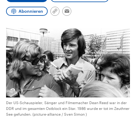
aktuelle Weltgeschehen.
Diese wird wie die Hisboll
Libanon vom Iran unterstüt
Abonnieren
Link
Email
Sendungen
Programm
Podcasts
kopieren/teilen
Audio-Archiv
Der US-Schauspieler, Sänger und Filmemacher Dean Reed war in der
DDR und im gesamten Ostblock ein Star. 1986 wurde er tot im Zeuthner
See gefunden. (picture-alliance / Sven Simon )