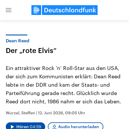
Close
menu
Dean Reed
Themen
Der „rote Elvis“
Ein attraktiver Rock ’n’ Roll-Star aus den USA,
der sich zum Kommunisten erklärt: Dean Reed
lebte in der DDR und kam der Staats- und
Parteiführung gerade recht. Glücklich wurde
Reed dort nicht, 1986 nahm er sich das Leben.
USA
Nahostkonflikt
Aktuelle Beiträge, Analysen und
Aktuelle Lage und Hinter
Der Überfall der palästine
Hintergründe
Wurzel, Steffen
|
12. Juni 2026, 09:05 Uhr
Wirtschaftlich und militärisch
Terrororganisation Hamas
gehören die Vereinigten Staaten zu
Oktober 2023 auf Israel ha
den mächtigsten Ländern der Erde,
Region wieder die Gewalt 
Hören
04:59
Audio herunterladen
mit großem Einfluss auf das
Israel möchte die Hamas z