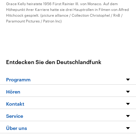
Grace Kelly heiratete 1956 Fürst Rainier III. von Monaco. Auf dem
Höhepunkt ihrer Karriere hatte sie drei Hauptrollen in Filmen von Alfred
Hitchcock gespielt. (picture alliance / Collection Christophel / RnB /
Paramount Pictures / Patron Inc)
Entdecken Sie den Deutschlandfunk
Programm
Programm
Hören
Alle Sendungen
Livestream
Kontakt
Die Nachrichten
Audios
Hörerservice
Service
Nachrichtenleicht
Podcasts
Social Media
FAQ
Über uns
Neue Beiträge auf dlf.de
Deutschlandfunk App
Newsletter