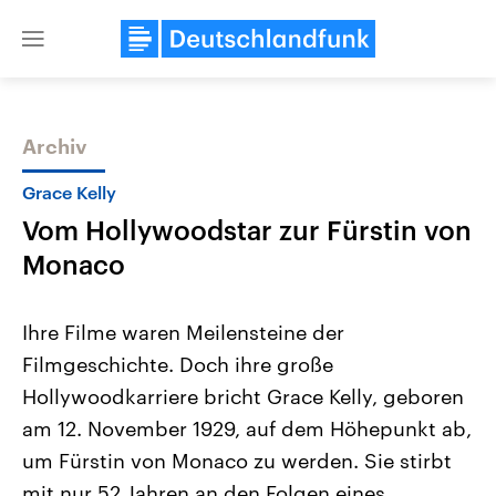
Close
menu
Archiv
Themen
Grace Kelly
Vom Hollywoodstar zur Fürstin von
Monaco
Ihre Filme waren Meilensteine der
Filmgeschichte. Doch ihre große
Landtagswahl Sachsen-Anhalt
USA
Hollywoodkarriere bricht Grace Kelly, geboren
2026
Aktuelle Beiträge, Analys
Alle Informationen
Hintergründe
am 12. November 1929, auf dem Höhepunkt ab,
Sachsen-Anhalt wählt am 6.
Wirtschaftlich und militäri
September 2026 einen neuen
gehören die Vereinigten S
um Fürstin von Monaco zu werden. Sie stirbt
Landtag. Seit 2021 wird das
den mächtigsten Ländern 
mit nur 52 Jahren an den Folgen eines
Bundesland von einer Koalition aus
mit großem Einfluss auf d