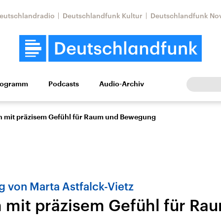
eutschlandradio
Deutschlandfunk Kultur
Deutschlandfunk No
rogramm
Podcasts
Audio-Archiv
Wirtschaft
Wissen
Kultur
Europa
Gesellschaf
n mit präzisem Gefühl für Raum und Bewegung
g von Marta Astfalck-Vietz
n mit präzisem Gefühl für Ra
Nahostkonflikt
Iran
le Beiträge,
Aktuelle Lage und
Aktuelle Lage und