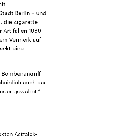
mit
tadt Berlin – und
, die Zigarette
 Art fallen 1989
 dem Vermerk auf
eckt eine
en Bombenangriff
heinlich auch das
ander gewohnt.“
ekten Astfalck-