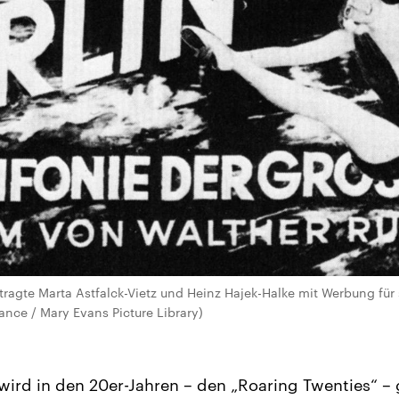
ragte Marta Astfalck-Vietz und Heinz Hajek-Halke mit Werbung für 
iance / Mary Evans Picture Library)
ird in den 20er-Jahren – den „Roaring Twenties“ –