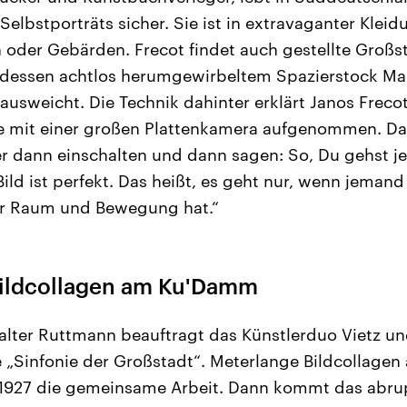
Selbstporträts sicher. Sie ist in extravaganter Klei
n oder Gebärden. Frecot findet auch gestellte Großs
, dessen achtlos herumgewirbeltem Spazierstock Mar
ausweicht. Die Technik dahinter erklärt Janos Frecot
e mit einer großen Plattenkamera aufgenommen. Das
r dann einschalten und dann sagen: So, Du gehst jet
Bild ist perfekt. Das heißt, es geht nur, wenn jeman
für Raum und Bewegung hat.“
ildcollagen am Ku'Damm
alter Ruttmann beauftragt das Künstlerduo Vietz un
 „Sinfonie der Großstadt“. Meterlange Bildcollagen 
927 die gemeinsame Arbeit. Dann kommt das abrup