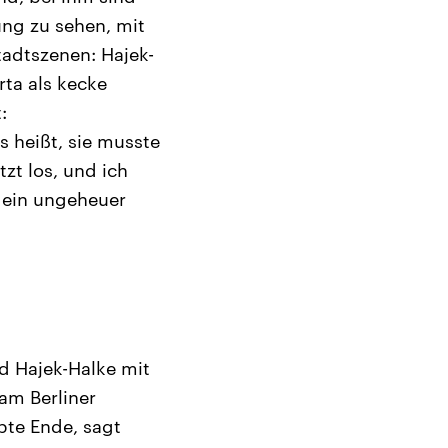
dung zu sehen, mit
tadtszenen: Hajek-
ta als kecke
:
 heißt, sie musste
zt los, und ich
d ein ungeheuer
d Hajek-Halke mit
am Berliner
te Ende, sagt