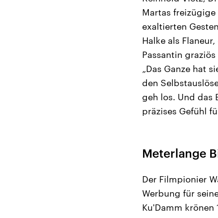
Martas freizügige 
exaltierten Geste
Halke als Flaneur
Passantin graziös 
„Das Ganze hat si
den Selbstauslöse
geh los. Und das 
präzises Gefühl 
Meterlange B
Der Filmpionier W
Werbung für seine
Ku'Damm krönen 1