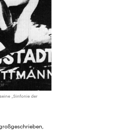
seine „Sinfonie der
 großgeschrieben,