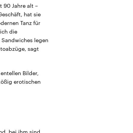
t 90 Jahre alt –
eschäft, hat sie
odernen Tanz für
ich die
e Sandwiches legen
otoabzüge, sagt
ntellen Bilder,
tößig erotischen
nd, bei ihm sind