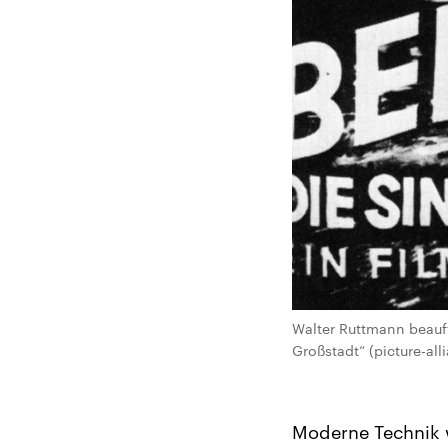
Walter Ruttmann beauft
Großstadt“ (picture-all
Moderne Technik w