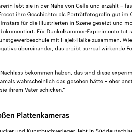
hrerin lebt sie in der Nähe von Celle und erzählt – fas
ecot ihre Geschichte: als Porträtfotografin gut im G
ilmstars für die Illustrierten in Szene gesetzt und m
 dokumentiert. Für Dunkelkammer-Experimente tut s
Kunstgewerbeschule mit Hajek-Halke zusammen. Wi
egative übereinander, das ergibt surreal wirkende F
n Nachlass bekommen haben, das sind diese experime
amals wahrscheinlich das gesehen hätte – eher ans
 sie ihrem Vater schicken.“
roßen Plattenkameras
rucker und Kunstbuchverleger, lebt in Süddeutschla