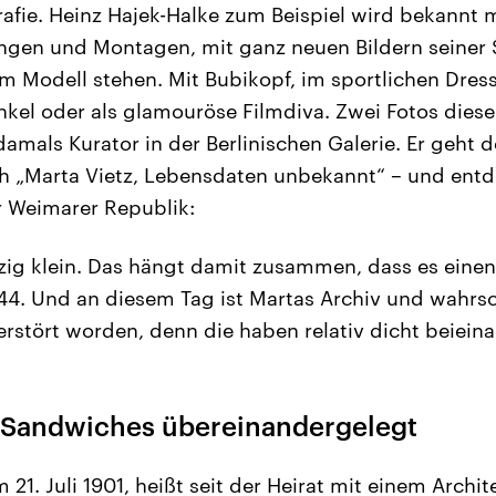
rafie. Heinz Hajek-Halke zum Beispiel wird bekannt 
gen und Montagen, mit ganz neuen Bildern seiner S
m Modell stehen. Mit Bubikopf, im sportlichen Dress
kel oder als glamouröse Filmdiva. Zwei Fotos dieser
 damals Kurator in der Berlinischen Galerie. Er geht
h „Marta Vietz, Lebensdaten unbekannt“ – und entd
r Weimarer Republik:
inzig klein. Das hängt damit zusammen, dass es ein
44. Und an diesem Tag ist Martas Archiv und wahrsc
erstört worden, denn die haben relativ dicht beiein
 Sandwiches übereinandergelegt
21. Juli 1901, heißt seit der Heirat mit einem Archit