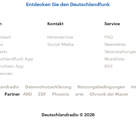
Entdecken Sie den Deutschlandfunk
n
Kontakt
Service
tream
Hörerservice
FAQ
os
Social Media
Newsletter
asts
Veranstaltunge
schlandfunk App
Musikliste
richten App
RSS
uenzen
landradio
Datenschutzerklärung
Nutzungsbedingungen
I
Partner
ARD
ZDF
Phoenix
arte
Chronik der Mauer
Deutschlandradio © 2026