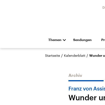
D
Themen
Sendungen
P
Die Nachrichten
Politik
/
/
Startseite
Kalenderblatt
Wunder 
Hörspiel und Feature
Musik
Archiv
Franz von Assi
Wunder u
Landtagswahl Sachsen-
USA
Anhalt 2026
Aktuel