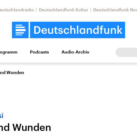
eutschlandradio
Deutschlandfunk Kultur
Deutschlandfunk No
rogramm
Podcasts
Audio-Archiv
Wirtschaft
Wissen
Kultur
Europa
Gesellschaf
und Wunden
si
nd Wunden
Nahostkonflikt
Iran
le Beiträge,
Aktuelle Lage und
Aktuelle Lage und