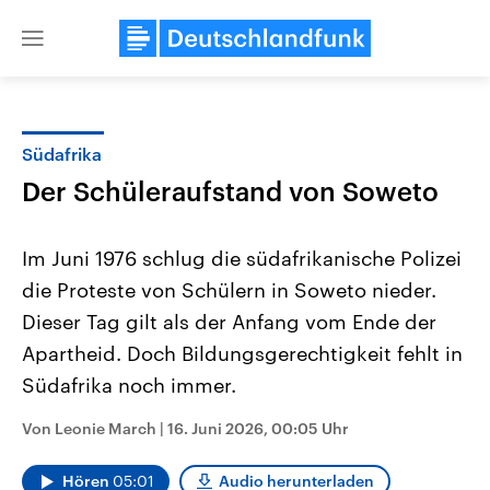
Close
menu
Südafrika
Themen
Der Schüleraufstand von Soweto
Im Juni 1976 schlug die südafrikanische Polizei
die Proteste von Schülern in Soweto nieder.
Dieser Tag gilt als der Anfang vom Ende der
Apartheid. Doch Bildungsgerechtigkeit fehlt in
Südafrika noch immer.
Landtagswahl Sachsen-Anhalt
USA
2026
Aktuelle Beiträge, Analys
Alle Informationen
Hintergründe
Von Leonie March
|
16. Juni 2026, 00:05 Uhr
Sachsen-Anhalt wählt am 6.
Wirtschaftlich und militäri
September 2026 einen neuen
gehören die Vereinigten S
Landtag. Seit 2021 wird das
den mächtigsten Ländern 
Hören
05:01
Audio herunterladen
Bundesland von einer Koalition aus
mit großem Einfluss auf d