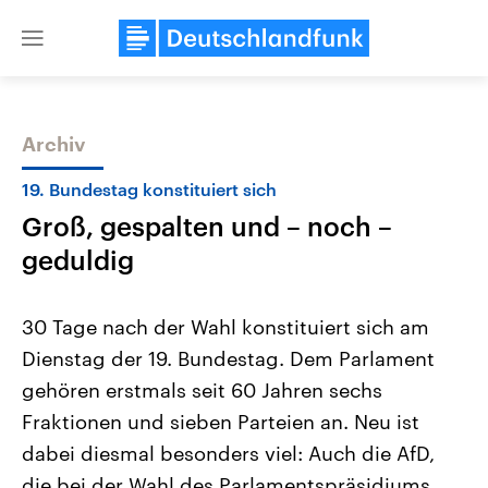
Close
menu
Archiv
Themen
19. Bundestag konstituiert sich
Groß, gespalten und – noch –
geduldig
30 Tage nach der Wahl konstituiert sich am
Dienstag der 19. Bundestag. Dem Parlament
Landtagswahl Sachsen-Anhalt
USA
gehören erstmals seit 60 Jahren sechs
2026
Aktuelle Beiträge, Analys
Alle Informationen
Hintergründe
Fraktionen und sieben Parteien an. Neu ist
Sachsen-Anhalt wählt am 6.
Wirtschaftlich und militäri
September 2026 einen neuen
gehören die Vereinigten S
dabei diesmal besonders viel: Auch die AfD,
Landtag. Seit 2021 wird das
den mächtigsten Ländern 
die bei der Wahl des Parlamentspräsidiums
Bundesland von einer Koalition aus
mit großem Einfluss auf d