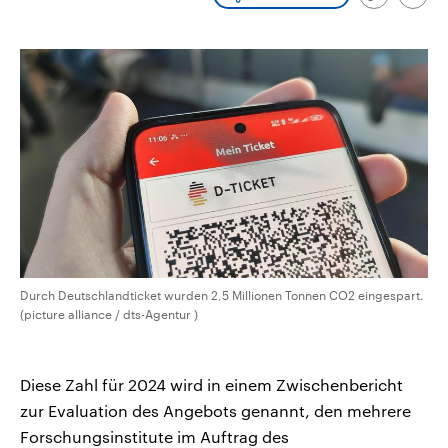
Link
Emai
CDU, SPD und FDP regiert.-
aktuelle Weltgeschehen.
kopieren/te
Umfragen, Prognosen,
Wahlprogramme, aktuelle Berichte
Sendungen
Programm
Podcasts
und Hintergründe zu den Parteien
und Kandidaten der anstehenden
Wahl.
Audio-Archiv
Durch Deutschlandticket wurden 2,5 Millionen Tonnen CO2 eingespart.
(picture alliance / dts-Agentur )
Diese Zahl für 2024 wird in einem Zwischenbericht
zur Evaluation des Angebots genannt, den mehrere
Forschungsinstitute im Auftrag des