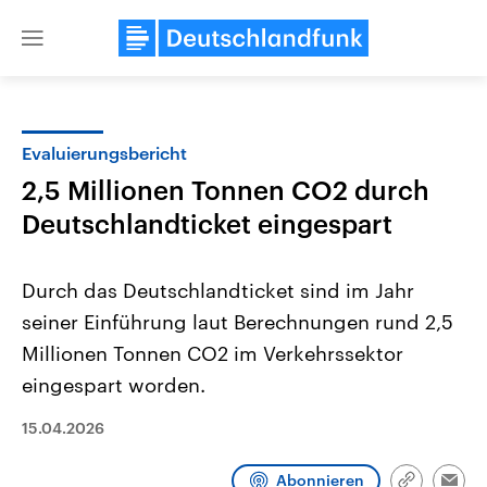
Close
menu
Evaluierungsbericht
Themen
2,5 Millionen Tonnen CO2 durch
Deutschlandticket eingespart
Durch das Deutschlandticket sind im Jahr
seiner Einführung laut Berechnungen rund 2,5
Millionen Tonnen CO2 im Verkehrssektor
Landtagswahl Sachsen-Anhalt
USA
eingespart worden.
2026
Aktuelle Beiträge, Analys
Alle Informationen
Hintergründe
15.04.2026
Sachsen-Anhalt wählt am 6.
Wirtschaftlich und militäri
September 2026 einen neuen
gehören die Vereinigten S
Landtag. Seit 2021 wird das
den mächtigsten Ländern 
Abonnieren
Bundesland von einer Koalition aus
mit großem Einfluss auf d