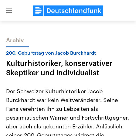
Close
menu
Archiv
Themen
200. Geburtstag von Jacob Burckhardt
Kulturhistoriker, konservativer
Skeptiker und Individualist
Der Schweizer Kulturhistoriker Jacob
Burckhardt war kein Weltveränderer. Seine
Landtagswahl Sachsen-Anhalt
USA
Fans verehrten ihn zu Lebzeiten als
2026
Aktuelle Beiträge, Analys
Alle Informationen
Hintergründe
pessimistischen Warner und Fortschrittgegner,
Sachsen-Anhalt wählt am 6.
Wirtschaftlich und militäri
September 2026 einen neuen
gehören die Vereinigten S
aber auch als gekonnten Erzähler. Anlässlich
Landtag. Seit 2021 wird das
den mächtigsten Ländern 
seines 200. Geburtstages widmet die
Bundesland von einer Koalition aus
mit großem Einfluss auf d