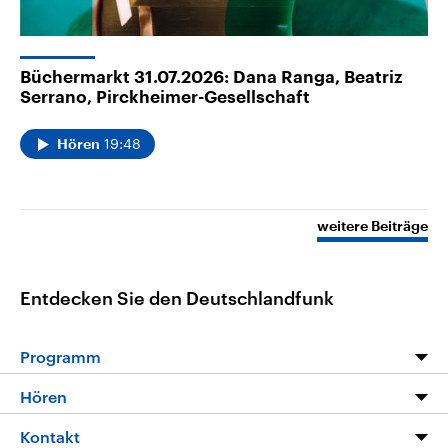
Büchermarkt 31.07.2026: Dana Ranga, Beatriz
Serrano, Pirckheimer-Gesellschaft
19:48
Hören
weitere Beiträge
Entdecken Sie den Deutschlandfunk
Programm
Programm
Hören
Alle Sendungen
Livestream
Kontakt