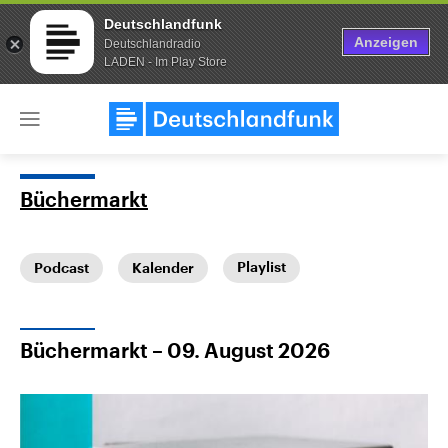
Deutschlandfunk
Anzeigen
Deutschlandradio
LADEN - Im Play Store
Close
menu
Büchermarkt
Themen
Playlist
Podcast
Kalender
Büchermarkt – 09. August 2026
Landtagswahl Sachsen-Anhalt
USA