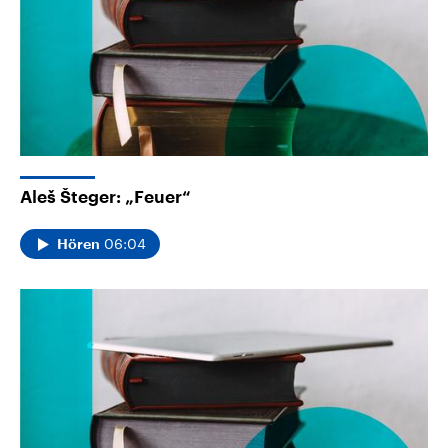
Aleš Šteger: „Feuer“
06:04
Hören