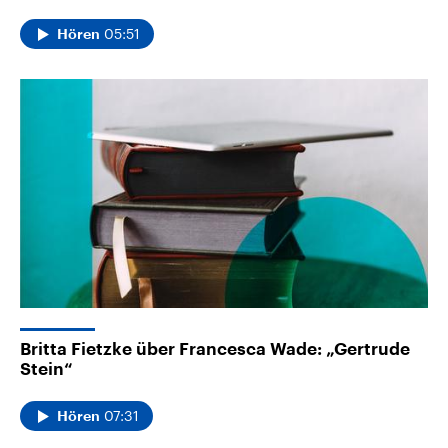
05:51
Hören
Britta Fietzke über Francesca Wade: „Gertrude
Stein“
07:31
Hören