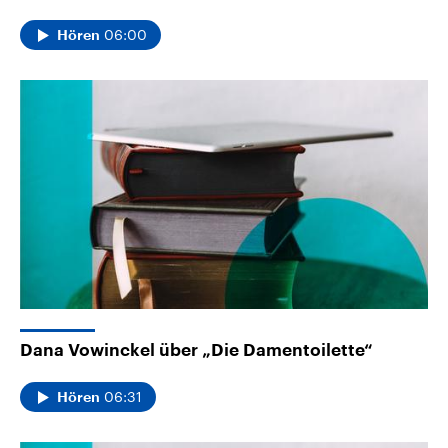
06:00
Hören
Dana Vowinckel über „Die Damentoilette“
06:31
Hören