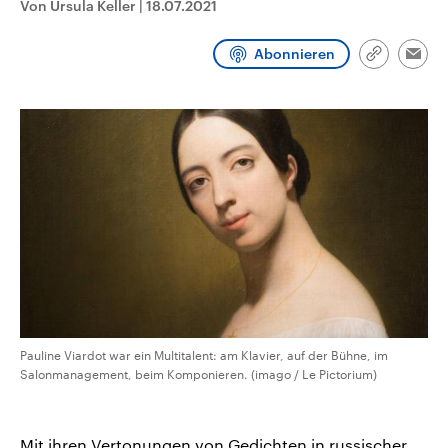
Von Ursula Keller
|
18.07.2021
CDU, SPD und FDP regiert.-
aktuelle Weltgeschehen.
Umfragen, Prognosen,
Wahlprogramme, aktuelle Berichte
Abonnieren
Sendungen
Programm
Podcasts
und Hintergründe zu den Parteien
Link
Emai
und Kandidaten der anstehenden
kopieren/te
Wahl.
Audio-Archiv
Pauline Viardot war ein Multitalent: am Klavier, auf der Bühne, im
Salonmanagement, beim Komponieren. (imago / Le Pictorium)
Mit ihren Vertonungen von Gedichten in russischer,