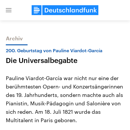
Close
menu
Archiv
Themen
200. Geburtstag von Pauline Viardot-García
Die Universalbegabte
Pauline Viardot-García war nicht nur eine der
berühmtesten Opern- und Konzertsängerinnen
des 19. Jahrhunderts, sondern machte auch als
Landtagswahl Sachsen-Anhalt
USA
Pianistin, Musik-Pädagogin und Salonière von
2026
Aktuelle Beiträge, Analys
Alle Informationen
sich reden. Am 18. Juli 1821 wurde das
Hintergründe
Sachsen-Anhalt wählt am 6.
Wirtschaftlich und militäri
Multitalent in Paris geboren.
September 2026 einen neuen
gehören die Vereinigten S
Landtag. Seit 2021 wird das
den mächtigsten Ländern 
Bundesland von einer Koalition aus
mit großem Einfluss auf d