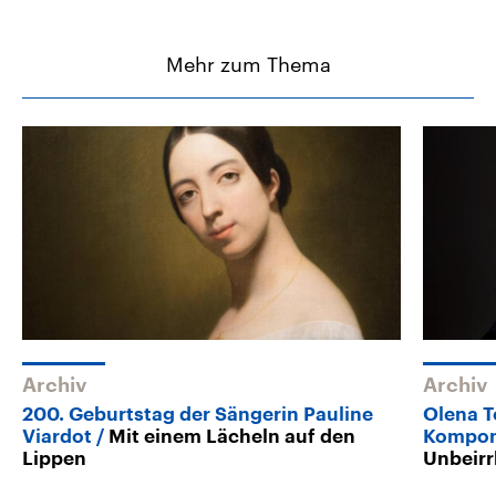
Mehr zum Thema
Archiv
Archiv
200. Geburtstag der Sängerin Pauline
Olena T
Viardot
Mit einem Lächeln auf den
Kompon
Lippen
Unbeirr