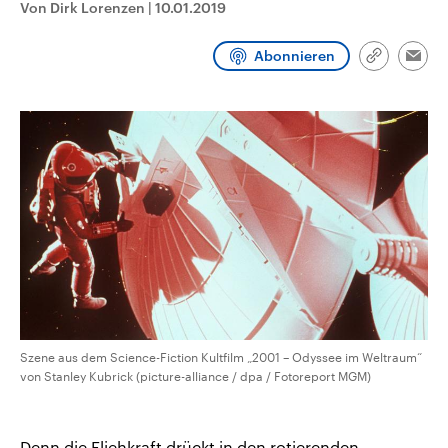
Von Dirk Lorenzen
|
10.01.2019
CDU, SPD und FDP regiert.-
aktuelle Weltgeschehen.
Umfragen, Prognosen,
Wahlprogramme, aktuelle Berichte
Abonnieren
Sendungen
Programm
Podcasts
und Hintergründe zu den Parteien
Link
Emai
und Kandidaten der anstehenden
kopieren/te
Wahl.
Audio-Archiv
Szene aus dem Science-Fiction Kultfilm „2001 – Odyssee im Weltraum“
von Stanley Kubrick (picture-alliance / dpa / Fotoreport MGM)
Denn die Fliehkraft drückt in den rotierenden