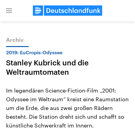
Close
menu
Archiv
Themen
2019: EuCropis-Odyssee
Stanley Kubrick und die
Weltraumtomaten
Im legendären Science-Fiction-Film „2001:
Odyssee im Weltraum“ kreist eine Raumstation
Landtagswahl Sachsen-Anhalt
USA
um die Erde, die aus zwei großen Rädern
2026
Aktuelle Beiträge, Analys
Alle Informationen
Hintergründe
besteht. Die Station dreht sich und schafft so
Sachsen-Anhalt wählt am 6.
Wirtschaftlich und militäri
September 2026 einen neuen
gehören die Vereinigten S
künstliche Schwerkraft im Innern.
Landtag. Seit 2021 wird das
den mächtigsten Ländern 
Bundesland von einer Koalition aus
mit großem Einfluss auf d