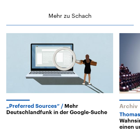
Mehr zu Schach
„Preferred Sources“
Mehr
Archiv
Deutschlandfunk in der Google-Suche
Thomas 
Wahnsin
einen u