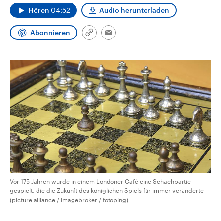
CDU, SPD und FDP regiert.-
aktuelle Weltgeschehen.
Hören
04:52
Audio herunterladen
Umfragen, Prognosen,
Wahlprogramme, aktuelle Berichte
Sendungen
Programm
Podcasts
und Hintergründe zu den Parteien
Abonnieren
Link
Email
und Kandidaten der anstehenden
kopieren/teilen
Wahl.
Audio-Archiv
Vor 175 Jahren wurde in einem Londoner Café eine Schachpartie
gespielt, die die Zukunft des königlichen Spiels für immer veränderte
(picture alliance / imagebroker / fotoping)