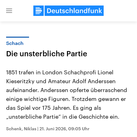
Close
menu
Schach
Themen
Die unsterbliche Partie
1851 trafen in London Schachprofi Lionel
Kieseritzky und Amateur Adolf Anderssen
aufeinander. Anderssen opferte überraschend
einige wichtige Figuren. Trotzdem gewann er
das Spiel vor 175 Jahren. Es ging als
Landtagswahl Sachsen-Anhalt
USA
2026
Aktuelle Beiträge, Analys
„unsterbliche Partie“ in die Geschichte ein.
Alle Informationen
Hintergründe
Sachsen-Anhalt wählt am 6.
Wirtschaftlich und militäri
September 2026 einen neuen
gehören die Vereinigten S
Schenk, Niklas
|
21. Juni 2026, 09:05 Uhr
Landtag. Seit 2021 wird das
den mächtigsten Ländern 
Bundesland von einer Koalition aus
mit großem Einfluss auf d