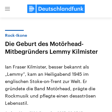
Close
menu
Rock-Ikone
Themen
Die Geburt des Motörhead-
Mitbegründers Lemmy Kilmister
Ian Fraser Kilmister, besser bekannt als
„Lemmy“, kam an Heiligabend 1945 im
englischen Stoke-on-Trent zur Welt. Er
USA
Nahostkonflikt
gründete die Band Motörhead, prägte die
Aktuelle Beiträge, Analysen und
Aktuelle Lage und Hinter
Rockmusik und pflegte einen desaströsen
Der Überfall der palästine
Hintergründe
Wirtschaftlich und militärisch
Terrororganisation Hamas
Lebensstil.
gehören die Vereinigten Staaten zu
Oktober 2023 auf Israel ha
den mächtigsten Ländern der Erde,
Region wieder die Gewalt 
mit großem Einfluss auf das
Israel möchte die Hamas z