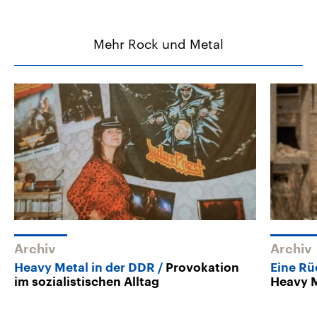
Mehr Rock und Metal
Archiv
Archiv
Heavy Metal in der DDR
Provokation
Eine Rü
im sozialistischen Alltag
Heavy 