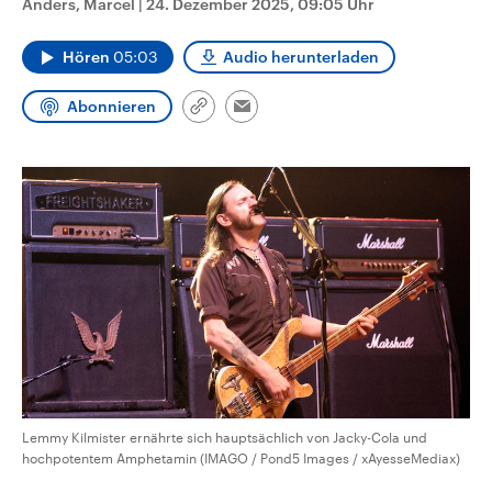
Anders, Marcel
|
24. Dezember 2025, 09:05 Uhr
aktuelle Weltgeschehen.
Diese wird wie die Hisboll
Libanon vom Iran unterstüt
Hören
05:03
Audio herunterladen
Sendungen
Programm
Podcasts
Abonnieren
Link
Email
Audio-Archiv
kopieren/teilen
Lemmy Kilmister ernährte sich hauptsächlich von Jacky-Cola und
hochpotentem Amphetamin (IMAGO / Pond5 Images / xAyesseMediax)