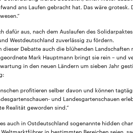
ufwand ans Laufen gebracht hat. Das wäre grotesk.
ewesen.“
ich dafür aus, nach dem Auslaufen des Solidarpakte
und Westdeutschland zuverlässig zu fördern.
in dieser Debatte auch die blühenden Landschaften n
geordnete Mark Hauptmann bringt sie rein – und ve
wartung in den neuen Ländern um sieben Jahr gestie
g:
enschen profitieren selber davon und können tagtägl
desgartenschauen- und Landesgartenschauen erleb
e Realität geworden sind.“
e es auch in Ostdeutschland sogenannte hidden cha
 Weltmarktführer in bestimmten Bereichen seien, 