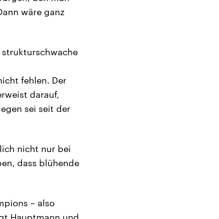
 Dann wäre ganz
s strukturschwache
icht fehlen. Der
rweist darauf,
gen sei seit der
ich nicht nur bei
en, dass blühende
mpions – also
sagt Hauptmann und