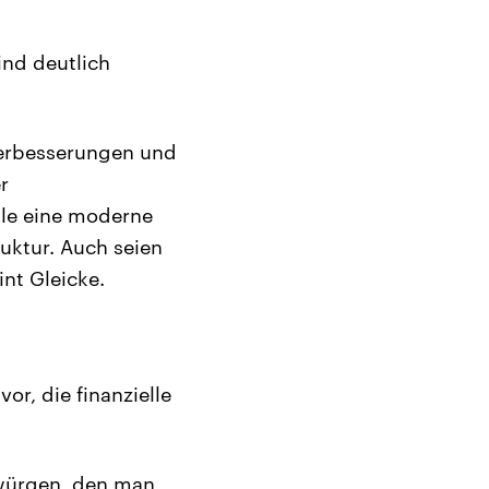
ind deutlich
 Verbesserungen und
r
eile eine moderne
uktur. Auch seien
nt Gleicke.
r, die finanzielle
uwürgen, den man