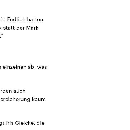
t. Endlich hatten
 statt der Mark
.“
 einzelnen ab, was
wurden auch
e Bereicherung kaum
t Iris Gleicke, die