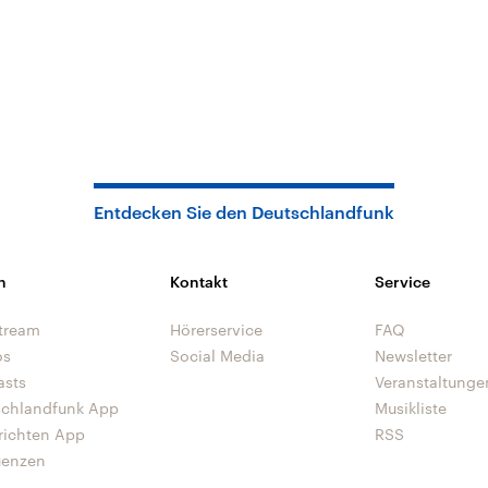
Entdecken Sie den Deutschlandfunk
n
Kontakt
Service
tream
Hörerservice
FAQ
os
Social Media
Newsletter
asts
Veranstaltunge
schlandfunk App
Musikliste
richten App
RSS
uenzen