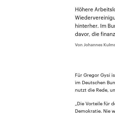
Alle Informationen
Analy
Sachsen-Anhalt wählt
Hinte
Höhere Arbeitsl
am 6. September 2026
Wirtsc
einen neuen Landtag.
militä
Wiedervereinigu
Seit 2021 wird das
Verein
Bundesland von einer
den m
hinterher. Im B
Koalition aus CDU, SPD
Länder
und FDP regiert.-
großem
davor, die finan
Umfragen, Prognosen,
aktuel
Wahlprogramme,
aktuelle Berichte und
Von Johannes Kulm
Hintergründe zu den
Parteien und Kandidaten
der anstehenden Wahl.
Für Gregor Gysi is
im Deutschen Bund
nutzt die Rede, 
„Die Vorteile für 
Demokratie. Nie w