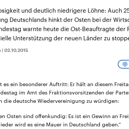
sen und
Hintergründe
Hintergründe
Der Überfall der
Der Iran – seit der
rgründe
osigkeit und deutlich niedrigere Löhne: Auch 2
haftlich und
palästinensischen
Islamischen Revolu
risch gehören die
Terrororganisation
1979 auch Islamisc
ng Deutschlands hinkt der Osten bei der Wirtsc
igten Staaten zu
Hamas im Oktober 2023
Republik Iran – ist e
ächtigsten
auf Israel hat in der
von einem
undestag warnte heute die Ost-Beauftragte der
n der Erde, mit
Region wieder die
Religionsführer auto
 Einfluss auf das
Gewalt entfacht. Israel
regierter Staat im 
zielle Unterstützung der neuen Länder zu stopp
le Weltgeschehen.
möchte die Hamas
Osten. Eine Feindsc
zerstören. Diese wird wie
zu Israel und zu de
die Hisbollah im Libanon
ist fest in der
s
|
02.10.2015
vom Iran unterstützt.
Staatsideologie
verankert.
t es ein besonderer Auftritt: Er hält an diesem Freit
estag im Amt des Fraktionsvorsitzenden der Partei
um die deutsche Wiedervereinigung zu würdigen:
den Osten sind offenkundig: Es ist ein Gewinn an Fre
ieder wird es eine Mauer in Deutschland geben.“