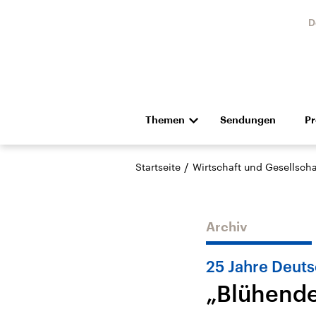
D
Themen
Sendungen
P
Die Nachrichten
Politik
/
Startseite
Wirtschaft und Gesellscha
Hörspiel und Feature
Musik
Archiv
25 Jahre Deuts
„Blühende
Landtagswahl Sachsen-
USA
Anhalt 2026
Aktuel