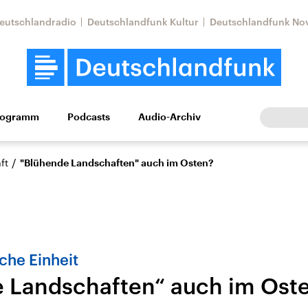
eutschlandradio
Deutschlandfunk Kultur
Deutschlandfunk No
rogramm
Podcasts
Audio-Archiv
Wirtschaft
Wissen
Kultur
Europa
Gesellschaf
/
ft
"Blühende Landschaften" auch im Osten?
che Einheit
 Landschaften“ auch im Ost
Nahostkonflikt
Iran
le Beiträge,
Aktuelle Lage und
Aktuelle Lage und