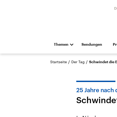
D
Themen
Sendungen
P
Die Nachrichten
Politik
/
/
Startseite
Der Tag
Schwindet die 
Hörspiel und Feature
Musik
25 Jahre nach
Schwindet
Landtagswahl Sachsen-
USA
Anhalt 2026
Aktuel