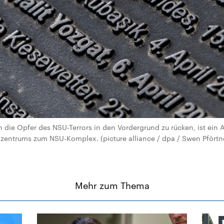
rn die Opfer des NSU-Terrors in den Vordergrund zu rücken, ist ein
zentrums zum NSU-Komplex. (picture alliance / dpa / Swen Pförtn
Mehr zum Thema