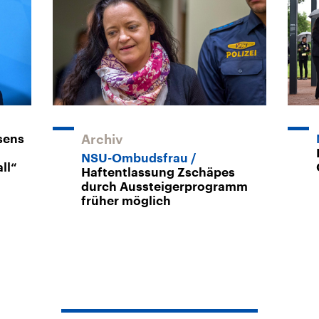
sens
Archiv
NSU-Ombudsfrau
ll“
Haftentlassung Zschäpes
durch Aussteigerprogramm
früher möglich