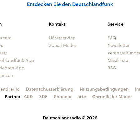
Entdecken Sie den Deutschlandfunk
n
Kontakt
Service
tream
Hörerservice
FAQ
os
Social Media
Newsletter
asts
Veranstaltunge
schlandfunk App
Musikliste
richten App
RSS
uenzen
landradio
Datenschutzerklärung
Nutzungsbedingungen
I
Partner
ARD
ZDF
Phoenix
arte
Chronik der Mauer
Deutschlandradio © 2026