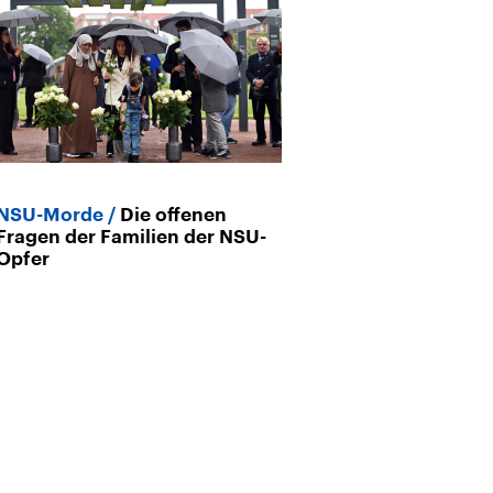
NSU-Morde
Die offenen
30 Jahre Bran
Fragen der Familien der NSU-
Lübeck
Die 
Opfer
weiter