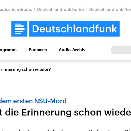
eutschlandradio
Deutschlandfunk Kultur
Deutschlandfunk No
rogramm
Podcasts
Audio-Archiv
Wirtschaft
Wissen
Kultur
Europa
Gesellschaf
Erinnerung schon wieder?
 dem ersten NSU-Mord
 die Erinnerung schon wiede
Nahostkonflikt
Iran
le Beiträge,
Aktuelle Lage und
Aktuelle Lage und